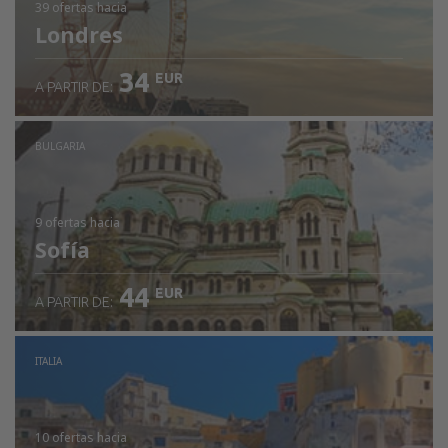
39 ofertas
hacia
Londres
34
EUR
A PARTIR DE:
BULGARIA
9 ofertas
hacia
Sofía
44
EUR
A PARTIR DE:
ITALIA
10 ofertas
hacia