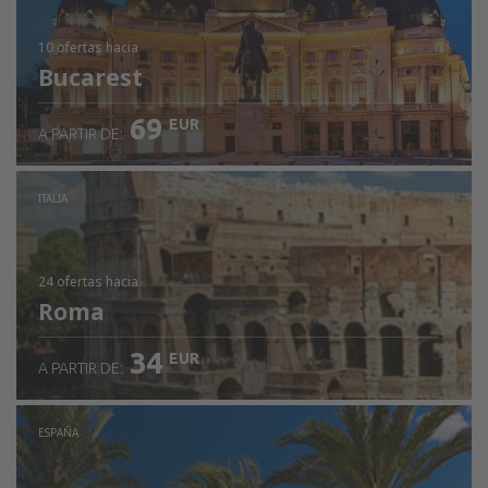
10 ofertas
hacia
Bucarest
69
EUR
A PARTIR DE:
ITALIA
24 ofertas
hacia
Roma
34
EUR
A PARTIR DE:
ESPAÑA