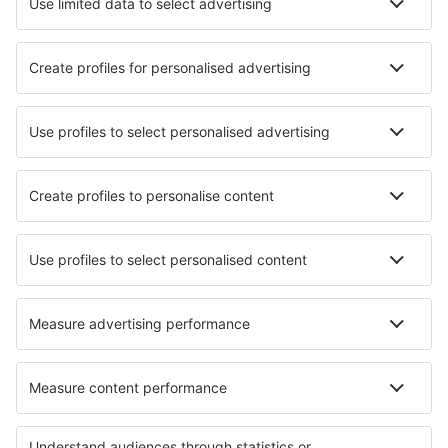
Barcelona
Murcia
San Pablo (SVQ)
Badajoz Talavera La Real (BJZ)
Tenerife Norte - Los Rodeos (TFN)
Tenerife Sur - Reina Sofia (TFS)
Valladolid (VLL)
Vitoria (VIT)
Vila Do Porto (ZAZ)