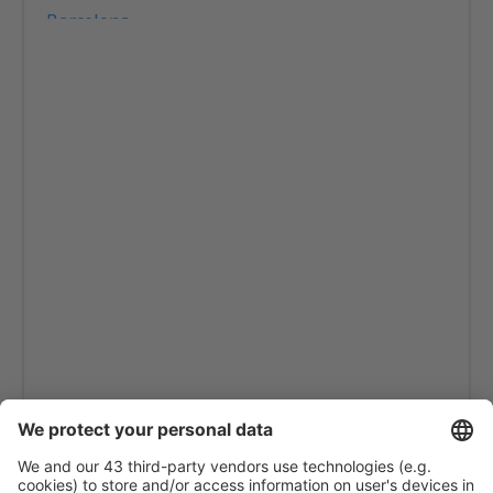
Barcelona
Gran Canaria (LPA)
Granada (GRX)
Ibiza (IBZ)
La Coruna (LCG)
La Gomera (GMZ)
La Palma (SPC)
Jerez (XRY)
Arrecife Lanzarote (ACE)
Santiago de Compostela (SCQ)
Leon (LEN)