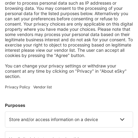
Lérida-Alguaire (ILD)
Madrid-Barajas (MAD)
Valencia-Manises (VLC)
Salamanca Matacán (SLM)
Melilla (MLN)
Menorca Mahón (MAH)
Murcia
Palma de Mallorca (PMI)
Pamplona (PNA)
Santander (SDR)
Vigo (VGO)