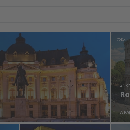
ITALIA
24 of
R
A PA