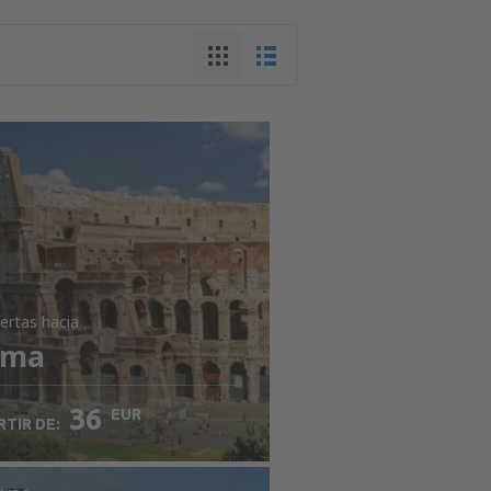
ertas
hacia
oma
36
EUR
RTIR DE: