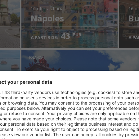
10 ofertas
hacia
16 of
Nápoles
Bu
43
EUR
A PARTIR DE:
A PA
HOLANDA