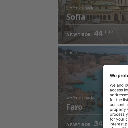
9 ofertas
hacia
Sofía
44
EUR
A PARTIR DE:
PORTUGAL
4 ofertas
hacia
Faro
34
EUR
A PARTIR DE: