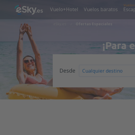
Vuelo+
Vuelo+Hotel
Vuelos baratos
Esca
eSky.es
Ofertas Especiales
¡Para 
Desde