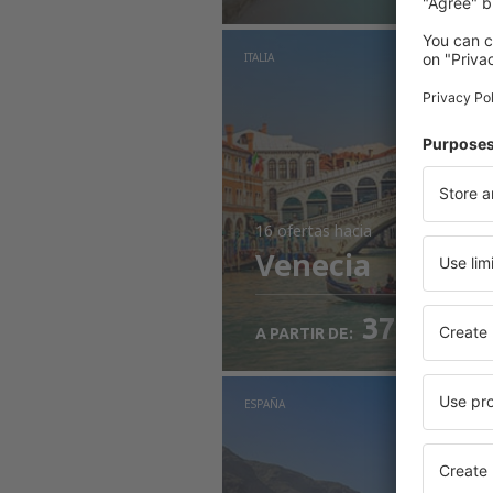
ITALIA
16 ofertas
hacia
Venecia
37
EUR
A PARTIR DE:
ESPAÑA