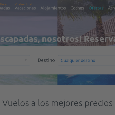
Hotel
Vuelo+Hotel
padas
Vacaciones
Alojamientos
Coches
Ofertas
Atr
escapadas, nosotros! Reserv
Destino
Vuelos a los mejores precios