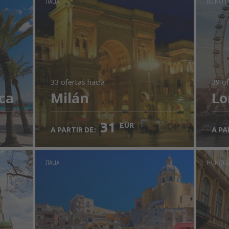
ITALIA
REINO 
33 ofertas
hacia
39 of
ca
Milán
Lo
31
EUR
A PARTIR DE:
A PA
ITALIA
HUNGRÍ