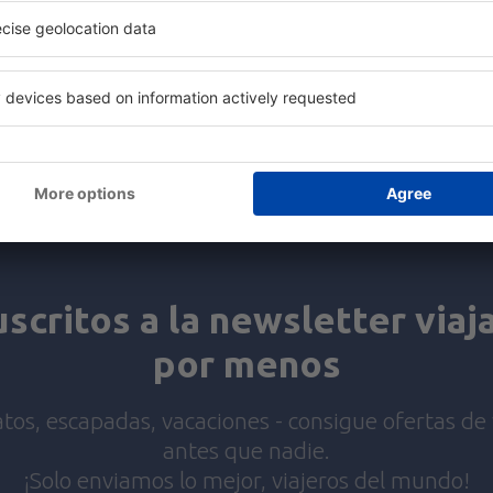
Ahorra tiempo y dinero.
¡Reserva Vuelo+Hotel en 
Compruébalo
uscritos a la newsletter viaj
por menos
tos, escapadas, vacaciones - consigue ofertas de 
antes que nadie.
¡Solo enviamos lo mejor, viajeros del mundo!