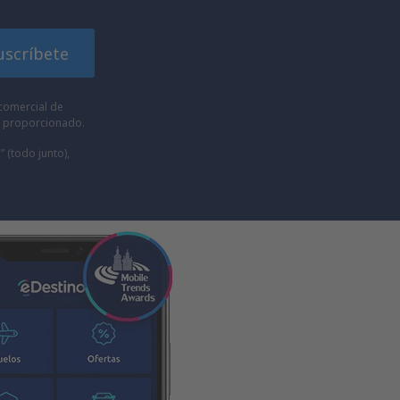
uscríbete
comercial de
he proporcionado.
” (todo junto),