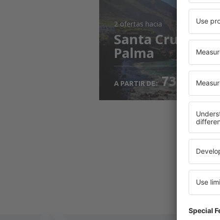
2 ofertas
hacia
Santa Cruz de la
Palma
73
EUR
A PARTIR DE: