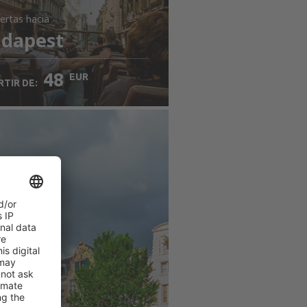
ertas
hacia
dapest
48
EUR
RTIR DE: