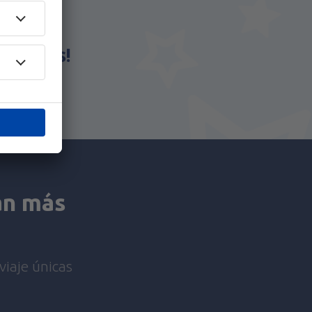
eSky.es!
an más
viaje únicas