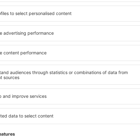
11 ofertas
hacia
12 of
Varsovia
Ma
52
EUR
A PARTIR DE:
A PA
Ver más ofertas
Volver a la parte superior