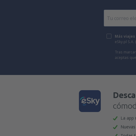
Más viajes
eSky.pl S.A.
Tras marcar 
aceptas que
Desca
cómoda
La app 
Nuevas 
Todas t