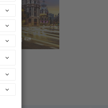
ertas
hacia
drid
38
EUR
RTIR DE: