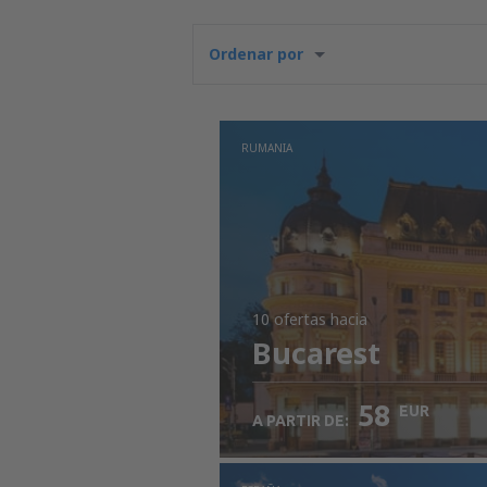
Ordenar por
RUMANIA
10 ofertas
hacia
Bucarest
58
EUR
A PARTIR DE: