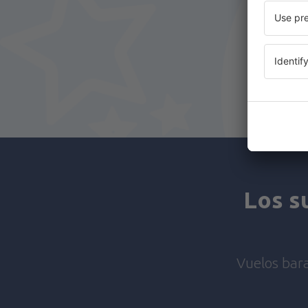
Los s
Vuelos bara