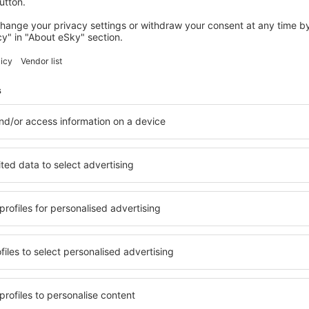
6 ofertas
hacia
Ámsterdam
79
EUR
A PARTIR DE:
POLONIA
ESPAÑA