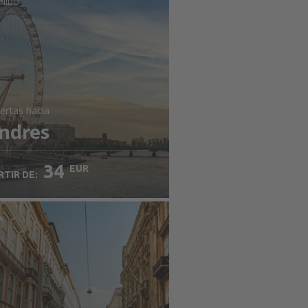
UNIDO
ertas
hacia
ndres
34
EUR
RTIR DE:
A