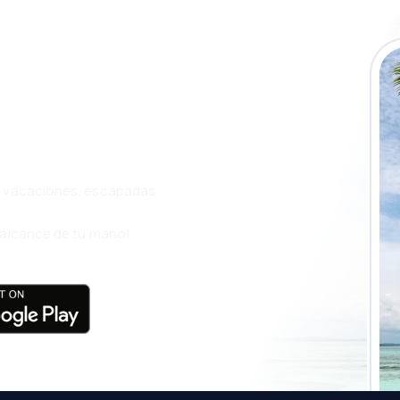
a app de eSky y
ás
s, vacaciones, escapadas
l alcance de tu mano!