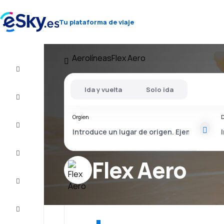
Tu plataforma de viaje
Aerolíneas
Flex Aero
Vuelo+Hotel
Ida y vuelta
Solo ida
Vuelos
baratos
Orgien
D
Vacaciones
Último
minuto
Flex Aero
Escapadas
Alojamientos