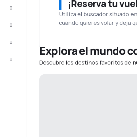
¡Reserva tu vue
Ofertas
Utiliza el buscador situado e
cuándo quieres volar y deja 
Completa
el viaje
Inspiración
y consejos
Explora el mundo co
Atención
Descubre los destinos favoritos de n
al cliente