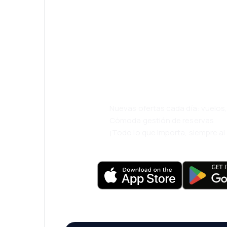
¡Eh! Descarga l
viaja incluso m
cómodamente.
Nuevas ofertas cada día: vuelo
Cómoda gestión de reservas
¡Todo lo que importa, siempre a