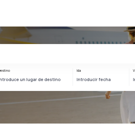
estino
Ida
V