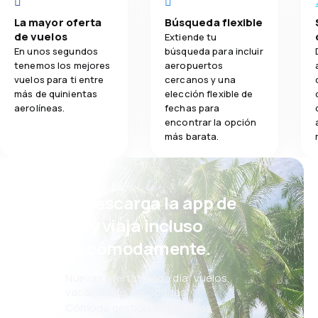
La mayor oferta
Búsqueda flexible
de vuelos
Extiende tu
En unos segundos
búsqueda para incluir
tenemos los mejores
aeropuertos
vuelos para ti entre
cercanos y una
más de quinientas
elección flexible de
aerolíneas.
fechas para
encontrar la opción
más barata.
¡Eh! Descarga la app de
eSky y viaja incluso
más cómodamente.
Nuevas ofertas cada día: vuelos,
vacaciones, escapadas
Cómoda gestión de reservas