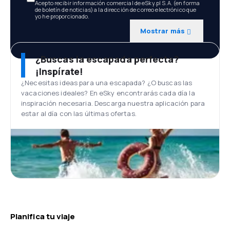
Acepto recibir información comercial de eSky.pl S.A. (en forma
de boletín de noticias) a la dirección de correo electrónico que
yo he proporcionado.
Mostrar más
¿Buscas la escapada perfecta?
¡Inspírate!
¿Necesitas ideas para una escapada? ¿O buscas las
vacaciones ideales? En eSky encontrarás cada día la
inspiración necesaria. Descarga nuestra aplicación para
estar al día con las últimas ofertas.
Planifica tu viaje