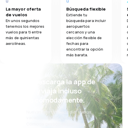
La mayor oferta
Búsqueda flexible
de vuelos
Extiende tu
En unos segundos
búsqueda para incluir
tenemos los mejores
aeropuertos
vuelos para ti entre
cercanos y una
más de quinientas
elección flexible de
aerolíneas.
fechas para
encontrar la opción
más barata.
¡Eh! Descarga la app de
eSky y viaja incluso
más cómodamente.
Nuevas ofertas cada día: vuelos,
vacaciones, escapadas
Cómoda gestión de reservas