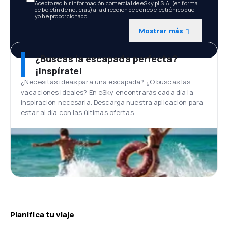
Acepto recibir información comercial de eSky.pl S.A. (en forma
de boletín de noticias) a la dirección de correo electrónico que
yo he proporcionado.
Mostrar más
¿Buscas la escapada perfecta?
¡Inspírate!
¿Necesitas ideas para una escapada? ¿O buscas las
vacaciones ideales? En eSky encontrarás cada día la
inspiración necesaria. Descarga nuestra aplicación para
estar al día con las últimas ofertas.
Planifica tu viaje