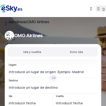
Aerolíneas
GMG Airlines
GMG Airlines
Ida y vuelta
Solo ida
Orgien
Destino
Ida
Vuelta