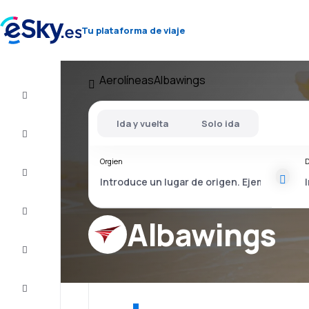
Tu plataforma de viaje
Aerolíneas
Albawings
Vuelo+Hotel
Ida y vuelta
Solo ida
Vuelos
baratos
Orgien
D
Vacaciones
Último
minuto
Albawings
Escapadas
Alojamientos