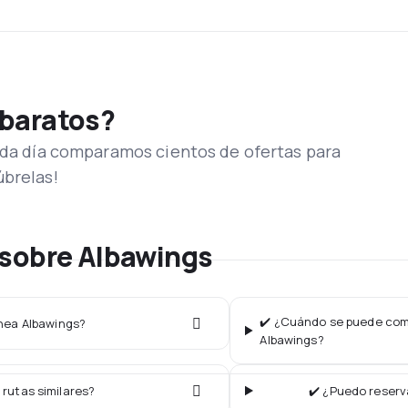
 baratos?
Cada día comparamos cientos de ofertas para
úbrelas!
 sobre Albawings
✔️ ¿Cuándo se puede comp
ínea Albawings?
Albawings?
 rutas similares?
✔️ ¿Puedo reserv