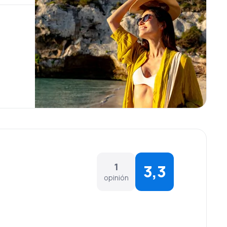
1
3,3
opinión