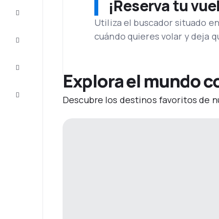
¡Reserva tu vue
Ofertas
Utiliza el buscador situado e
cuándo quieres volar y deja 
Completa
el viaje
Inspiración
y consejos
Explora el mundo c
Atención
Descubre los destinos favoritos de n
al cliente