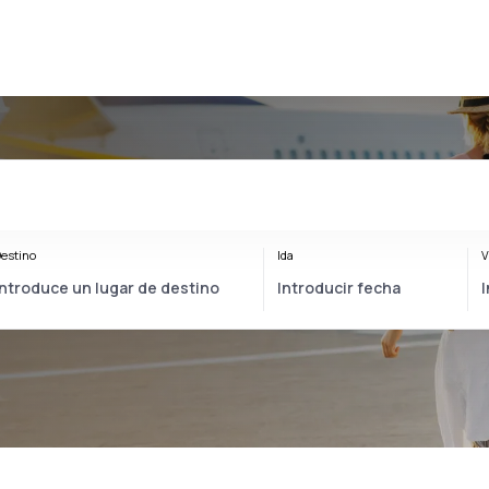
estino
Ida
V