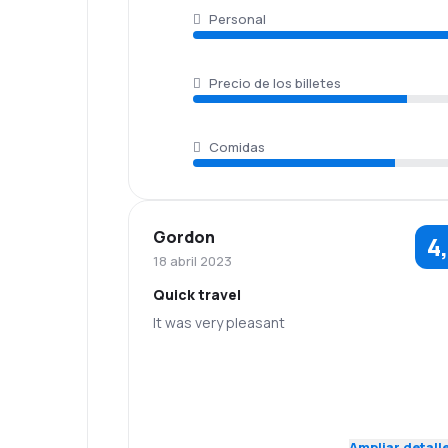
Personal
Precio de los billetes
Comidas
Gordon
4
18 abril 2023
Quick travel
It was very pleasant
5,0
Personal
Puntualidad
Precio de los
5,0
Red de vuelos
billetes
Ampliar detall