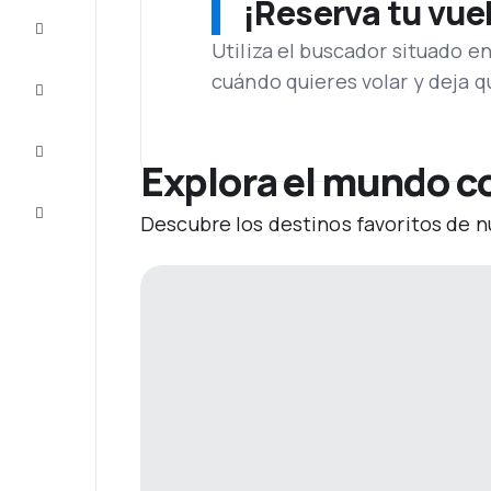
¡Reserva tu vue
Ofertas
Utiliza el buscador situado e
cuándo quieres volar y deja 
Completa
el viaje
Inspiración
y consejos
Explora el mundo c
Atención
Descubre los destinos favoritos de n
al cliente