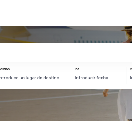
estino
Ida
V