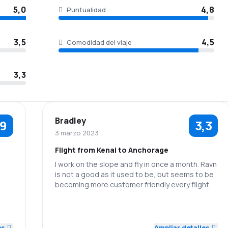
5,0
4,8
Puntualidad
3,5
4,5
Comodidad del viaje
3,3
Bradley
,9
3,3
3 marzo 2023
Flight from Kenai to Anchorage
I work on the slope and fly in once a month. Ravn
is not a good as it used to be, but seems to be
becoming more customer friendly every flight.
5,0
5,0
4,0
Personal
Puntualidad
5,0
es
Ampliar detalles