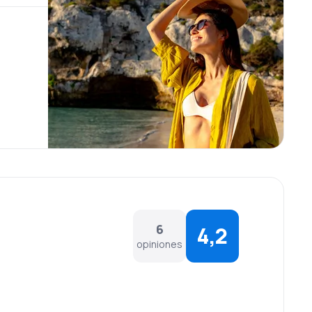
6
4,2
opiniones