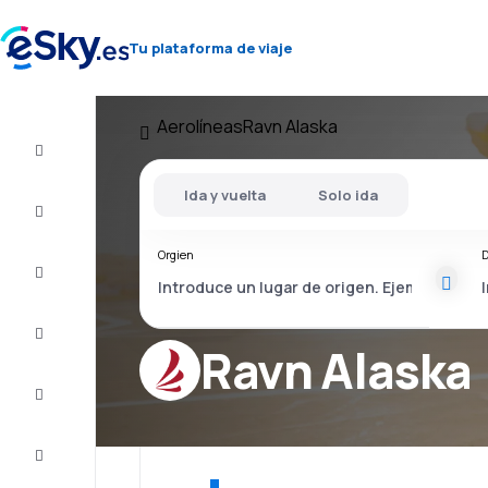
Tu plataforma de viaje
Aerolíneas
Ravn Alaska
Vuelo+Hotel
Ida y vuelta
Solo ida
Vuelos
baratos
Orgien
D
Vacaciones
Último
minuto
Ravn Alaska
Escapadas
Alojamientos