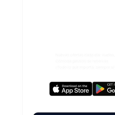
¡Eh! Descarga l
viaja incluso m
cómodamente.
Nuevas ofertas cada día: vuelo
Cómoda gestión de reservas
¡Todo lo que importa, siempre a