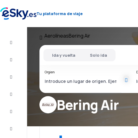
Tu plataforma de viaje
Aerolíneas
Bering Air
Vuelo+Hotel
Ida y vuelta
Solo ida
Vuelos
baratos
Orgien
D
Vacaciones
Último
minuto
Bering Air
Escapadas
Alojamientos