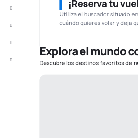
¡Reserva tu vue
Ofertas
Utiliza el buscador situado e
cuándo quieres volar y deja 
Completa
el viaje
Inspiración
y consejos
Explora el mundo co
Atención
Descubre los destinos favoritos de n
al cliente