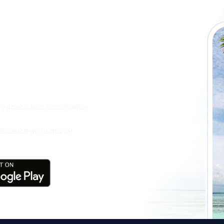
a app de eSky y
ás
s, vacaciones, escapadas
l alcance de tu mano!