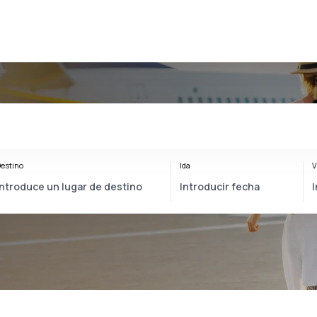
estino
Ida
V