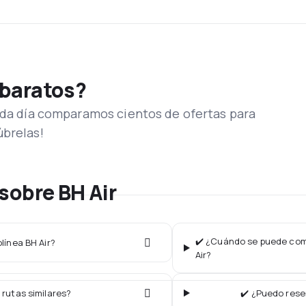
 baratos?
Cada día comparamos cientos de ofertas para
úbrelas!
sobre BH Air
✔️ ¿Cuándo se puede comp
línea BH Air?
Air?
 rutas similares?
✔️ ¿Puedo rese