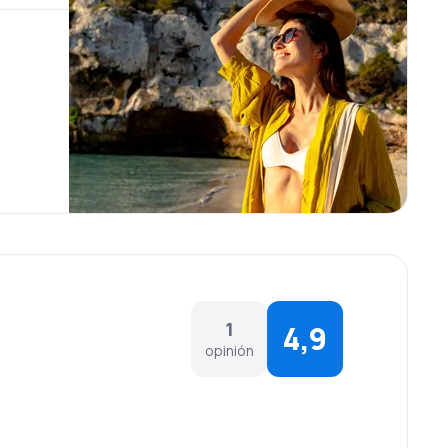
1
4,9
opinión