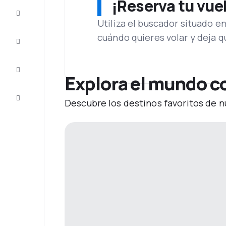
¡Reserva tu vue
Ofertas
Utiliza el buscador situado e
cuándo quieres volar y deja 
Completa
el viaje
Inspiración
y consejos
Explora el mundo c
Atención
Descubre los destinos favoritos de n
al cliente