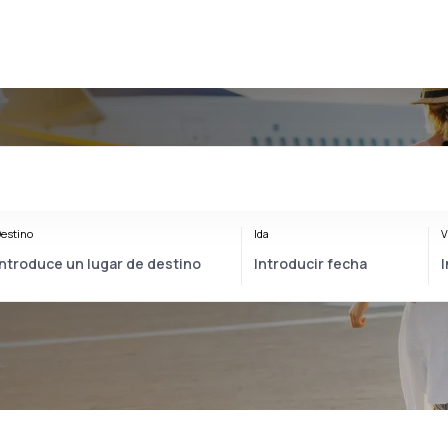
estino
Ida
V