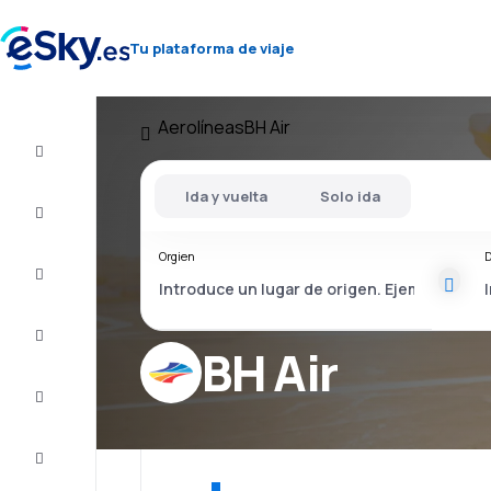
Tu plataforma de viaje
Aerolíneas
BH Air
Vuelo+Hotel
Ida y vuelta
Solo ida
Vuelos
baratos
Orgien
D
Vacaciones
Último
minuto
BH Air
Escapadas
Alojamientos