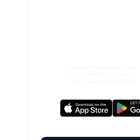
¡Eh! Descarga l
viaja incluso m
cómodamente.
Nuevas ofertas cada día: vuelo
Cómoda gestión de reservas
¡Todo lo que importa, siempre a