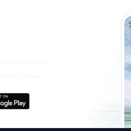
a app de eSky y
ás
s, vacaciones, escapadas
l alcance de tu mano!