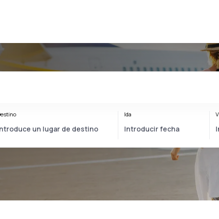
estino
Ida
V