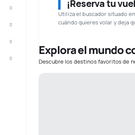
¡Reserva tu vue
Ofertas
Utiliza el buscador situado e
cuándo quieres volar y deja 
Completa
el viaje
Inspiración
y consejos
Explora el mundo co
Atención
Descubre los destinos favoritos de n
al cliente