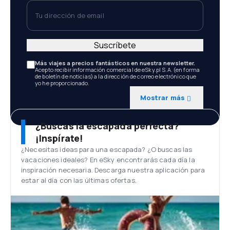
Tu dirección de email
Suscríbete
Más viajes a precios fantásticos en nuestra newsletter.
Acepto recibir información comercial de eSky.pl S.A. (en forma
de boletín de noticias) a la dirección de correo electrónico que
yo he proporcionado.
Mostrar más
¿Buscas la escapada perfecta?
¡Inspírate!
¿Necesitas ideas para una escapada? ¿O buscas las
vacaciones ideales? En eSky encontrarás cada día la
inspiración necesaria. Descarga nuestra aplicación para
estar al día con las últimas ofertas.