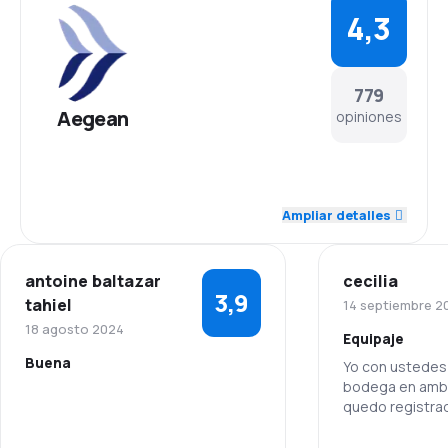
4,3
779
Aegean
opiniones
4,7
Personal
Ampliar detalles
4,2
Puntualidad
antoine baltazar
cecilia
4,4
Red de vuelos
3,9
tahiel
14 septiembre 2
18 agosto 2024
Equipaje
3,7
Precio de los billetes
Buena
Yo con ustedes
bodega en ambo
4,3
Comodidad del viaje
quedo registrad
5,0
Personal
tuve que pagar 
4,4
ambos viajes
Transporte de equipaje