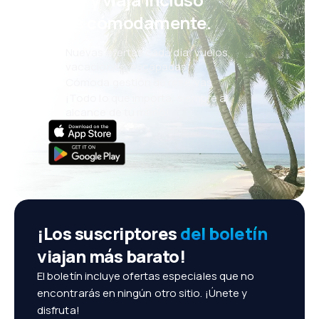
más cómodamente.
Nuevas ofertas cada día: vuelos,
vacaciones, escapadas
Cómoda gestión de reservas
¡Todo lo que importa, siempre al
alcance de tu mano!
¡Los suscriptores
del boletín
viajan más barato!
El boletín incluye ofertas especiales que no
encontrarás en ningún otro sitio. ¡Únete y
disfruta!