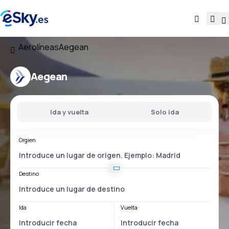
Aerolíneas
Aegean
Aegean
Ida y vuelta
Solo ida
Orgien
Destino
Ida
Vuelta