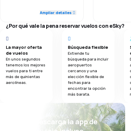
Personal
4,0
Puntualidad
Ampliar detalles
4,0
Comidas
Puntualidad
4,0
Precio de los billetes
¿Por qué vale la pena reservar vuelos con eSky?
Red de vuelos
4,0
Comodidad del viaje
Precio de los 
4,0
La mayor oferta
Búsqueda flexible
Transporte de equipaje
de vuelos
Extiende tu
Comodidad del
En unos segundos
búsqueda para incluir
2,0
Comidas
tenemos los mejores
aeropuertos
vuelos para ti entre
cercanos y una
Transporte de
más de quinientas
elección flexible de
aerolíneas.
fechas para
encontrar la opción
más barata.
¡Eh! Descarga la app de
eSky y viaja incluso