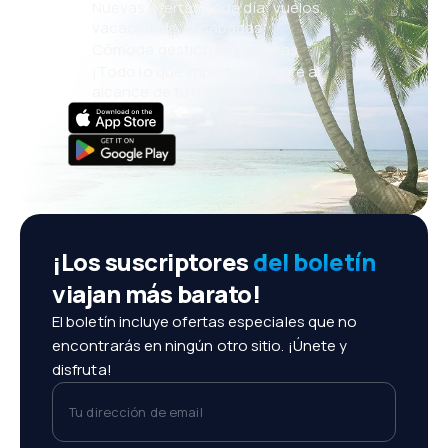
Nuevas ofertas cada día: vuelos,
vacaciones, escapadas
Cómoda gestión de reservas
¡Todo lo que importa, siempre al
alcance de tu mano!
¡Los suscriptores
del boletín
viajan más barato!
El boletín incluye ofertas especiales que no
encontrarás en ningún otro sitio. ¡Únete y
disfruta!
Tu dirección de email