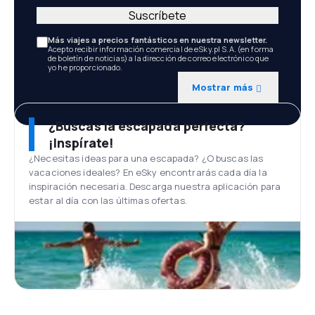
Suscríbete
Más viajes a precios fantásticos en nuestra newsletter.
Acepto recibir información comercial de eSky.pl S.A. (en forma
de boletín de noticias) a la dirección de correo electrónico que
yo he proporcionado.
Mostrar más
¿Buscas la escapada perfecta?
¡Inspírate!
¿Necesitas ideas para una escapada? ¿O buscas las
vacaciones ideales? En eSky encontrarás cada día la
inspiración necesaria. Descarga nuestra aplicación para
estar al día con las últimas ofertas.