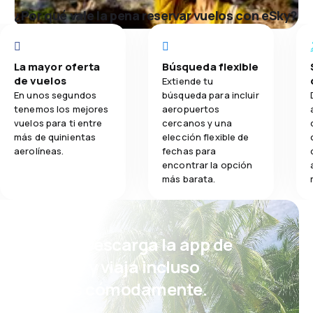
¿Por qué vale la pena reservar vuelos con eSky?
La mayor oferta
Búsqueda flexible
de vuelos
Extiende tu
En unos segundos
búsqueda para incluir
tenemos los mejores
aeropuertos
vuelos para ti entre
cercanos y una
más de quinientas
elección flexible de
aerolíneas.
fechas para
encontrar la opción
más barata.
¡Eh! Descarga la app de
eSky y viaja incluso
más cómodamente.