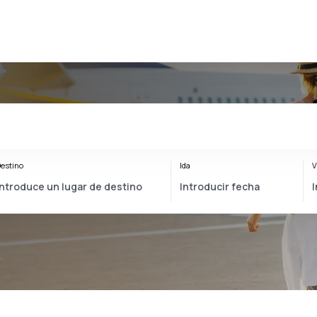
estino
Ida
V