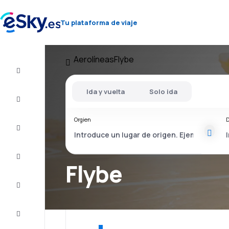
Tu plataforma de viaje
Aerolíneas
Flybe
Vuelo+Hotel
Ida y vuelta
Solo ida
Vuelos
baratos
Orgien
D
Vacaciones
Último
minuto
Flybe
Escapadas
Alojamientos