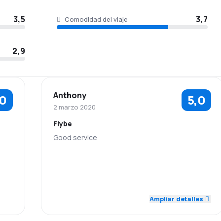
3,5
3,7
Comodidad del viaje
2,9
Anthony
,0
5,0
2 marzo 2020
Flybe
Good service
5,0
5,0
Personal
Puntualidad
Precio de los
5,0
Red de vuelos
5,0
billetes
Ampliar detalles
Comodidad del
Transporte de
5,0
5,0
viaje
equipaje