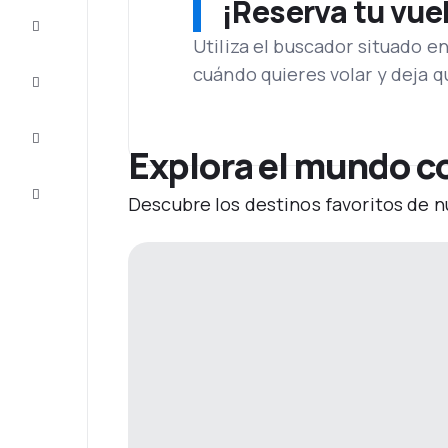
¡Reserva tu vue
Ofertas
Utiliza el buscador situado e
cuándo quieres volar y deja 
Completa
el viaje
Inspiración
y consejos
Explora el mundo c
Atención
Descubre los destinos favoritos de n
al cliente