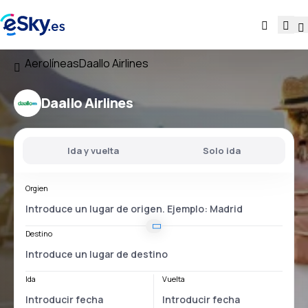
Aerolíneas
Daallo Airlines
Daallo Airlines
Ida y vuelta
Solo ida
Orgien
Destino
Ida
Vuelta