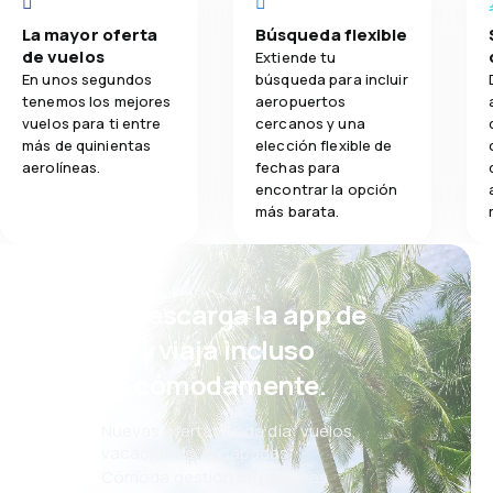
La mayor oferta
Búsqueda flexible
de vuelos
Extiende tu
En unos segundos
búsqueda para incluir
tenemos los mejores
aeropuertos
vuelos para ti entre
cercanos y una
más de quinientas
elección flexible de
aerolíneas.
fechas para
encontrar la opción
más barata.
¡Eh! Descarga la app de
eSky y viaja incluso
más cómodamente.
Nuevas ofertas cada día: vuelos,
vacaciones, escapadas
Cómoda gestión de reservas