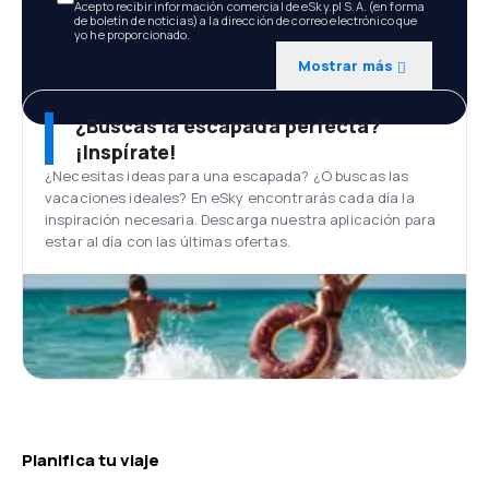
Acepto recibir información comercial de eSky.pl S.A. (en forma
de boletín de noticias) a la dirección de correo electrónico que
yo he proporcionado.
Mostrar más
¿Buscas la escapada perfecta?
¡Inspírate!
¿Necesitas ideas para una escapada? ¿O buscas las
vacaciones ideales? En eSky encontrarás cada día la
inspiración necesaria. Descarga nuestra aplicación para
estar al día con las últimas ofertas.
Planifica tu viaje