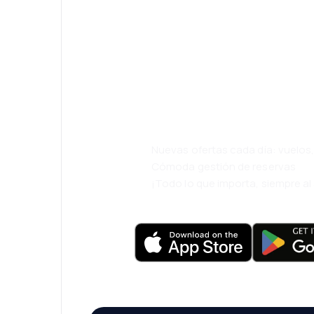
¡Eh! Descarga l
viaja incluso m
cómodamente.
Nuevas ofertas cada día: vuelo
Cómoda gestión de reservas
¡Todo lo que importa, siempre a