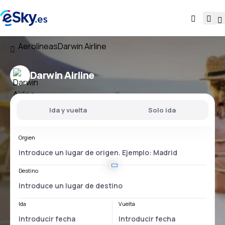
Aerolíneas
Darwin Airline
Darwin Airline
Ida y vuelta
Solo ida
Orgien
Destino
Ida
Vuelta