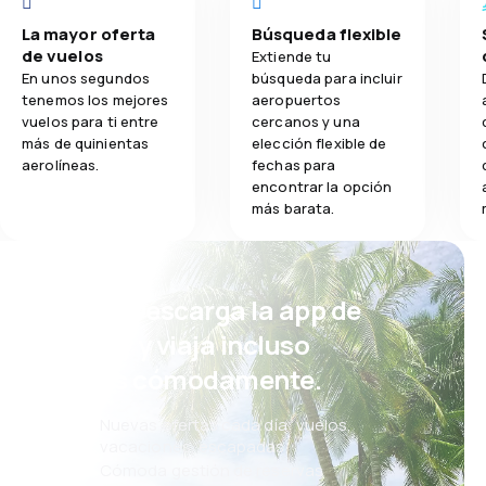
La mayor oferta
Búsqueda flexible
de vuelos
Extiende tu
En unos segundos
búsqueda para incluir
tenemos los mejores
aeropuertos
vuelos para ti entre
cercanos y una
más de quinientas
elección flexible de
aerolíneas.
fechas para
encontrar la opción
más barata.
¡Eh! Descarga la app de
eSky y viaja incluso
más cómodamente.
Nuevas ofertas cada día: vuelos,
vacaciones, escapadas
Cómoda gestión de reservas