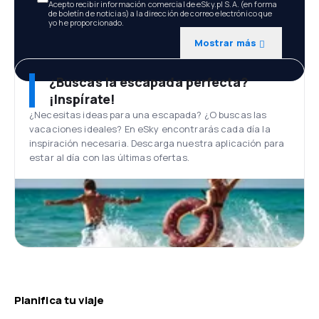
Acepto recibir información comercial de eSky.pl S.A. (en forma
de boletín de noticias) a la dirección de correo electrónico que
yo he proporcionado.
Mostrar más
¿Buscas la escapada perfecta?
¡Inspírate!
¿Necesitas ideas para una escapada? ¿O buscas las
vacaciones ideales? En eSky encontrarás cada día la
inspiración necesaria. Descarga nuestra aplicación para
estar al día con las últimas ofertas.
Planifica tu viaje