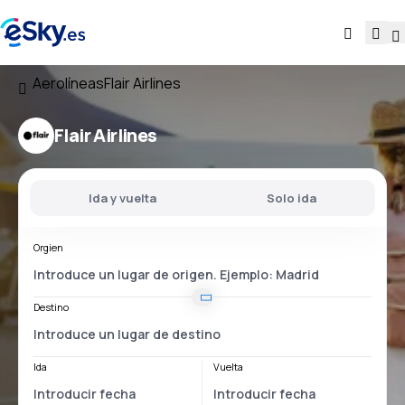
Aerolíneas
Flair Airlines
Flair Airlines
Ida y vuelta
Solo ida
Orgien
Destino
Ida
Vuelta