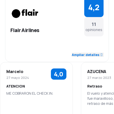
4,2
11
Flair Airlines
opiniones
4,6
Personal
Ampliar detalles
4,4
Puntualidad
Marcelo
AZUCENA
4,0
4,4
Red de vuelos
27 mayo 2024
27 marzo 2023
ATENCION
Retraso
4,4
Precio de los billetes
ME COBRARON EL CHECK IN.
El vuelo y aten
fue maravilloso,
3,9
Comodidad del viaje
retraso de más 
4,1
Transporte de equipaje