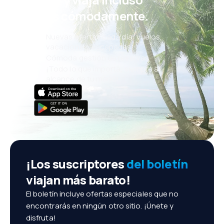
más cómodamente.
Nuevas ofertas cada día: vuelos,
vacaciones, escapadas
Cómoda gestión de reservas
¡Todo lo que importa, siempre al
alcance de tu mano!
¡Los suscriptores
del boletín
viajan más barato!
El boletín incluye ofertas especiales que no
encontrarás en ningún otro sitio. ¡Únete y
disfruta!