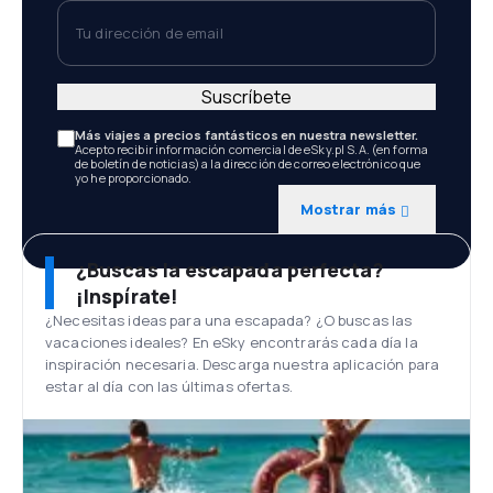
Tu dirección de email
Suscríbete
Más viajes a precios fantásticos en nuestra newsletter.
Acepto recibir información comercial de eSky.pl S.A. (en forma
de boletín de noticias) a la dirección de correo electrónico que
yo he proporcionado.
Mostrar más
¿Buscas la escapada perfecta?
¡Inspírate!
¿Necesitas ideas para una escapada? ¿O buscas las
vacaciones ideales? En eSky encontrarás cada día la
inspiración necesaria. Descarga nuestra aplicación para
estar al día con las últimas ofertas.