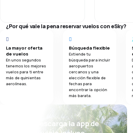
Personal
3,6
Comidas
Puntualidad
¿Por qué vale la pena reservar vuelos con eSky?
Red de vuelos
Precio de los 
La mayor oferta
Búsqueda flexible
de vuelos
Extiende tu
Comodidad del
En unos segundos
búsqueda para incluir
tenemos los mejores
aeropuertos
vuelos para ti entre
cercanos y una
Transporte de
más de quinientas
elección flexible de
aerolíneas.
fechas para
encontrar la opción
más barata.
¡Eh! Descarga la app de
eSky y viaja incluso