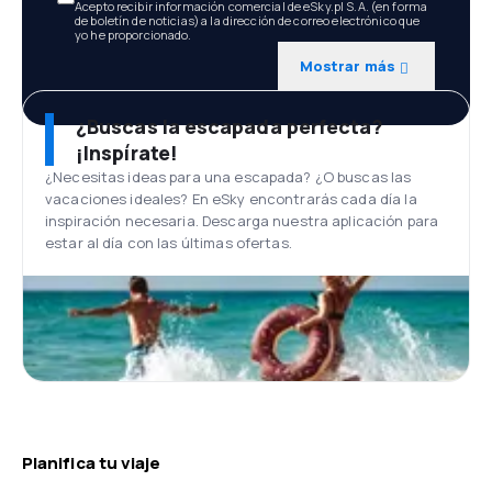
Acepto recibir información comercial de eSky.pl S.A. (en forma
de boletín de noticias) a la dirección de correo electrónico que
yo he proporcionado.
Mostrar más
¿Buscas la escapada perfecta?
¡Inspírate!
¿Necesitas ideas para una escapada? ¿O buscas las
vacaciones ideales? En eSky encontrarás cada día la
inspiración necesaria. Descarga nuestra aplicación para
estar al día con las últimas ofertas.
Planifica tu viaje