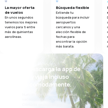
La mayor oferta
Búsqueda flexible
de vuelos
Extiende tu
En unos segundos
búsqueda para incluir
tenemos los mejores
aeropuertos
vuelos para ti entre
cercanos y una
más de quinientas
elección flexible de
aerolíneas.
fechas para
encontrar la opción
más barata.
¡Eh! Descarga la app de
eSky y viaja incluso
más cómodamente.
Nuevas ofertas cada día: vuelos,
vacaciones, escapadas
Cómoda gestión de reservas