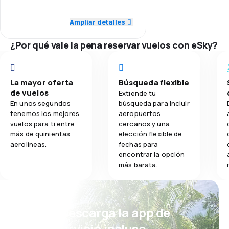
5,0
Red de vuelos
Ampliar detalles
5,0
Comidas
5,0
Precio de los billetes
¿Por qué vale la pena reservar vuelos con eSky?
5,0
Comodidad del viaje
La mayor oferta
Búsqueda flexible
5,0
Transporte de equipaje
de vuelos
Extiende tu
En unos segundos
búsqueda para incluir
5,0
Comidas
tenemos los mejores
aeropuertos
vuelos para ti entre
cercanos y una
más de quinientas
elección flexible de
aerolíneas.
fechas para
encontrar la opción
más barata.
¡Eh! Descarga la app de
eSky y viaja incluso