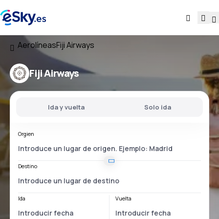
Aerolíneas
Fiji Airways
Fiji Airways
Ida y vuelta
Solo ida
Orgien
Destino
Ida
Vuelta