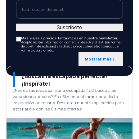
Tu dirección de email
Suscríbete
Más viajes a precios fantásticos en nuestra newsletter.
Acepto recibir información comercial de eSky.pl S.A. (en forma
de boletín de noticias) a la dirección de correo electrónico que
yo he proporcionado.
Mostrar más
¿Buscas la escapada perfecta?
¡Inspírate!
¿Necesitas ideas para una escapada? ¿O buscas las
vacaciones ideales? En eSky encontrarás cada día la
inspiración necesaria. Descarga nuestra aplicación para
estar al día con las últimas ofertas.