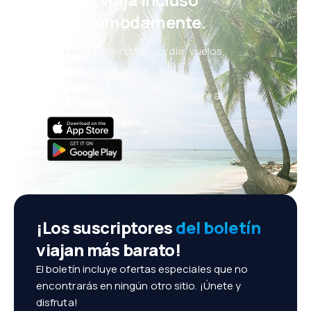
más cómodamente.
Nuevas ofertas cada día: vuelos,
vacaciones, escapadas
Cómoda gestión de reservas
¡Todo lo que importa, siempre al
alcance de tu mano!
¡Los suscriptores
del boletín
viajan más barato!
El boletín incluye ofertas especiales que no
encontrarás en ningún otro sitio. ¡Únete y
disfruta!