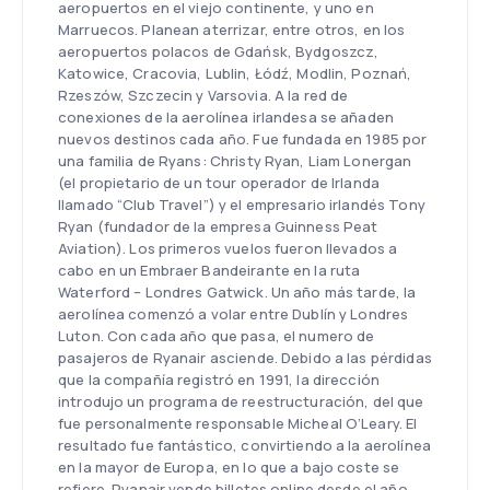
aeropuertos en el viejo continente, y uno en
Marruecos. Planean aterrizar, entre otros, en los
aeropuertos polacos de Gdańsk, Bydgoszcz,
Katowice, Cracovia, Lublin, Łódź, Modlin, Poznań,
Rzeszów, Szczecin y Varsovia. A la red de
conexiones de la aerolínea irlandesa se añaden
nuevos destinos cada año. Fue fundada en 1985 por
una familia de Ryans: Christy Ryan, Liam Lonergan
(el propietario de un tour operador de Irlanda
llamado “Club Travel”) y el empresario irlandés Tony
Ryan (fundador de la empresa Guinness Peat
Aviation). Los primeros vuelos fueron llevados a
cabo en un Embraer Bandeirante en la ruta
Waterford – Londres Gatwick. Un año más tarde, la
aerolínea comenzó a volar entre Dublín y Londres
Luton. Con cada año que pasa, el numero de
pasajeros de Ryanair asciende. Debido a las pérdidas
que la compañía registró en 1991, la dirección
introdujo un programa de reestructuración, del que
fue personalmente responsable Micheal O’Leary. El
resultado fue fantástico, convirtiendo a la aerolínea
en la mayor de Europa, en lo que a bajo coste se
refiere. Ryanair vende billetes online desde el año