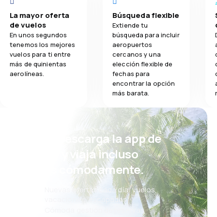
La mayor oferta
Búsqueda flexible
de vuelos
Extiende tu
En unos segundos
búsqueda para incluir
tenemos los mejores
aeropuertos
vuelos para ti entre
cercanos y una
más de quinientas
elección flexible de
aerolíneas.
fechas para
encontrar la opción
más barata.
¡Eh! Descarga la app de
eSky y viaja incluso
más cómodamente.
Nuevas ofertas cada día: vuelos,
vacaciones, escapadas
Cómoda gestión de reservas