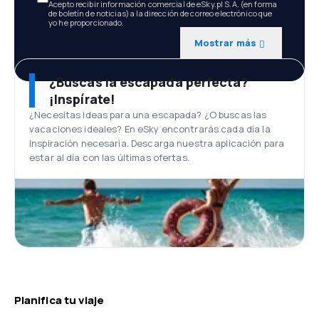
Acepto recibir información comercial de eSky.pl S.A. (en forma
de boletín de noticias) a la dirección de correo electrónico que
yo he proporcionado.
Mostrar más
¿Buscas la escapada perfecta?
¡Inspírate!
¿Necesitas ideas para una escapada? ¿O buscas las
vacaciones ideales? En eSky encontrarás cada día la
inspiración necesaria. Descarga nuestra aplicación para
estar al día con las últimas ofertas.
Planifica tu viaje