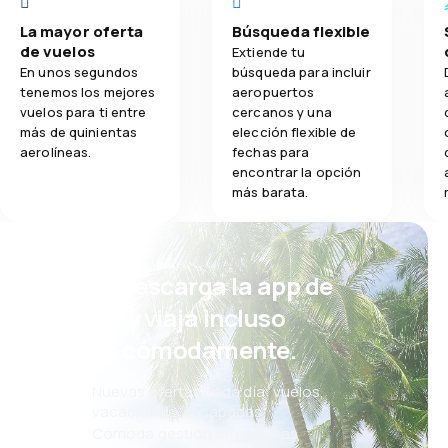
La mayor oferta
Búsqueda flexible
de vuelos
Extiende tu
En unos segundos
búsqueda para incluir
tenemos los mejores
aeropuertos
vuelos para ti entre
cercanos y una
más de quinientas
elección flexible de
aerolíneas.
fechas para
encontrar la opción
más barata.
¡Eh! Descarga la app de
eSky y viaja incluso
más cómodamente.
Nuevas ofertas cada día: vuelos,
vacaciones, escapadas
Cómoda gestión de reservas