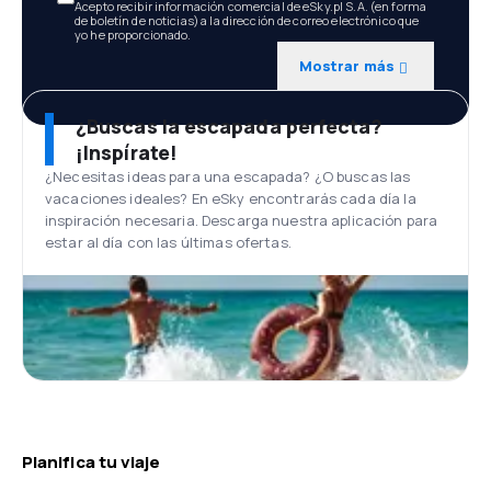
Acepto recibir información comercial de eSky.pl S.A. (en forma
de boletín de noticias) a la dirección de correo electrónico que
yo he proporcionado.
Mostrar más
¿Buscas la escapada perfecta?
¡Inspírate!
¿Necesitas ideas para una escapada? ¿O buscas las
vacaciones ideales? En eSky encontrarás cada día la
inspiración necesaria. Descarga nuestra aplicación para
estar al día con las últimas ofertas.
Planifica tu viaje