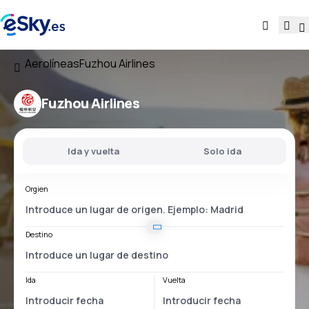
Aerolíneas
Fuzhou Airlines
Fuzhou Airlines
Ida y vuelta
Solo ida
Orgien
Destino
Ida
Vuelta