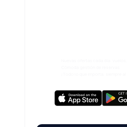
¡Eh! Descarga l
viaja incluso m
cómodamente.
Nuevas ofertas cada día: vuelo
Cómoda gestión de reservas
¡Todo lo que importa, siempre a