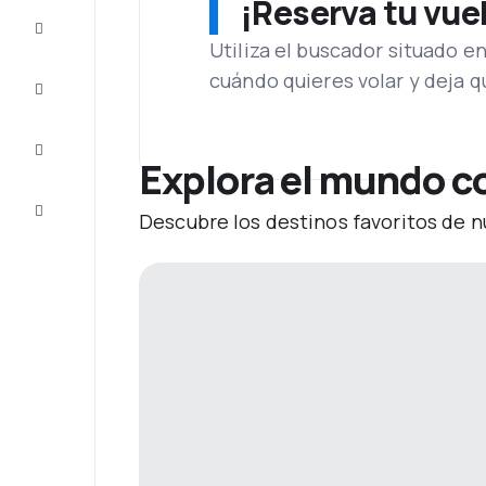
¡Reserva tu vue
Ofertas
Utiliza el buscador situado e
cuándo quieres volar y deja 
Completa
el viaje
Inspiración
y consejos
Explora el mundo c
Atención
Descubre los destinos favoritos de n
al cliente