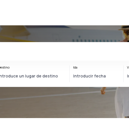
estino
Ida
V