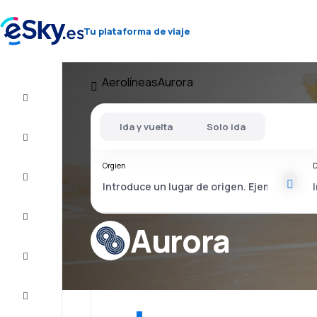
Tu plataforma de viaje
Aerolíneas
Aurora
Vuelo+Hotel
Ida y vuelta
Solo ida
Vuelos
baratos
Orgien
D
Vacaciones
Último
minuto
Aurora
Escapadas
Alojamientos