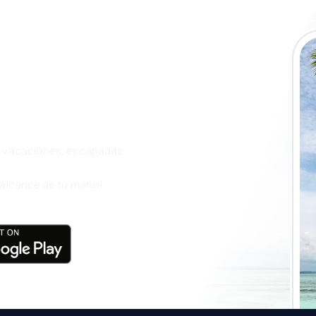
a app de eSky y
ás
s, vacaciones, escapadas
l alcance de tu mano!