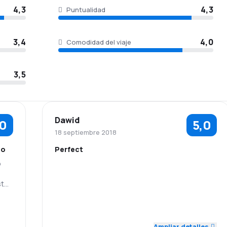
4,3
4,3
Puntualidad
3,4
4,0
Comodidad del viaje
3,5
Dawid
,0
5,0
18 septiembre 2018
do
Perfect
o
5,0
5,0
Personal
Puntualidad
stos
Precio de los
5,0
Red de vuelos
5,0
billetes
Ampliar detalles