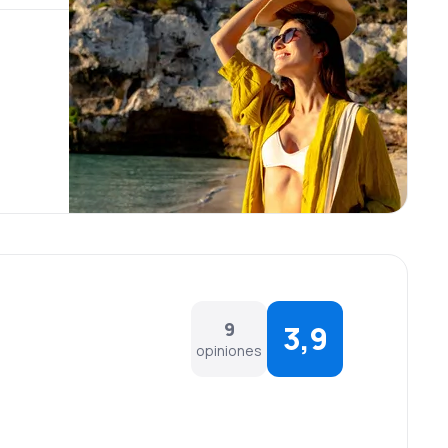
9
3,9
opiniones