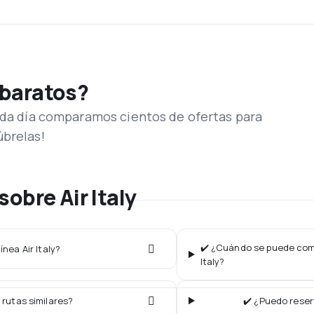
 baratos?
Cada día comparamos cientos de ofertas para
úbrelas!
obre Air Italy
✔️ ¿Cuándo se puede compr
ínea Air Italy?
Italy?
 rutas similares?
✔️ ¿Puedo reserv