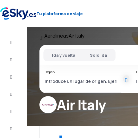
Tu plataforma de viaje
Aerolíneas
Air Italy
Vuelo+Hotel
Ida y vuelta
Solo ida
Vuelos
baratos
Orgien
D
Vacaciones
Último
minuto
Air Italy
Escapadas
Alojamientos