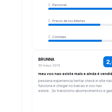
Personal
Precio de los billetes
Comidas
BRUNNA
2
30 mayo 2019
meu voo nao existe mais e ainda é vendi
pessima experiencia tentar check in site na
funciona e chegar no balcao e voo nao
existe....So transtorno aborrecimentos e ga
nao previstos