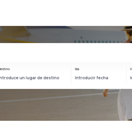
estino
Ida
V