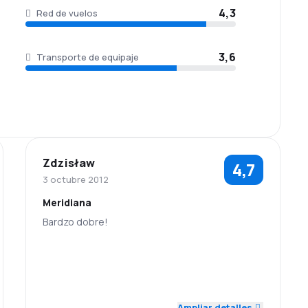
4,3
Red de vuelos
3,6
Transporte de equipaje
Zdzisław
4,7
3 octubre 2012
Meridiana
Bardzo dobre!
5,0
5,0
Personal
Puntualidad
Precio de los
5,0
Red de vuelos
5,0
billetes
Ampliar detalles