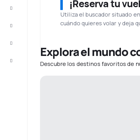
¡Reserva tu vue
Ofertas
Utiliza el buscador situado e
cuándo quieres volar y deja 
Completa
el viaje
Inspiración
y consejos
Explora el mundo co
Atención
Descubre los destinos favoritos de n
al cliente