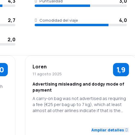
4,3
3,0
Puntualidad
2,7
4,0
Comodidad del viaje
2,0
Loren
,0
1,9
11 agosto 2025
Advertising misleading and dodgy mode of
gh
payment
A carry-on bag was not advertised as requiring
a fee (€25 per bag up to 7 kg), which at least
almost all other airlines indicate if that is the
case. Also, once a fee was required at the bag
drop-off counter, they would ONLY accept cash
3,0
3,0
Personal
Puntualidad
- we had to walk across the Munich airport just
Ampliar detalles
to get the money. This procedure smacks of