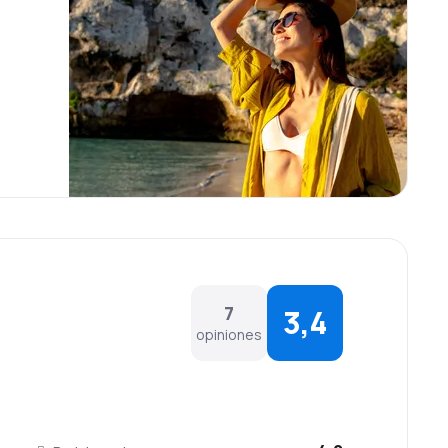
7
3,4
opiniones