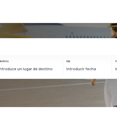
estino
Ida
V