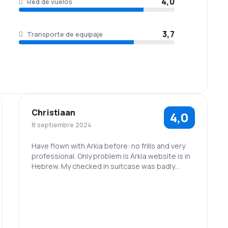
4,0
Red de vuelos
3,7
Transporte de equipaje
Christiaan
4,0
8 septiembre 2024
Have flown with Arkia before: no frills and very
professional. Only problem is Arkia website is in
Hebrew. My checked in suitcase was badly
damaged on my flight! Will appreciate your help
in this matter!
Pity for late take off!