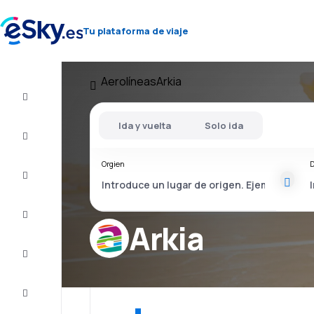
Tu plataforma de viaje
Aerolíneas
Arkia
Vuelo+Hotel
Ida y vuelta
Solo ida
Vuelos
baratos
Orgien
D
Vacaciones
Último
minuto
Arkia
Escapadas
Alojamientos