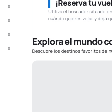
¡Reserva tu vue
Ofertas
Utiliza el buscador situado e
cuándo quieres volar y deja 
Completa
el viaje
Inspiración
y consejos
Explora el mundo c
Atención
Descubre los destinos favoritos de n
al cliente