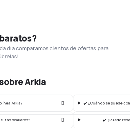
 baratos?
Cada día comparamos cientos de ofertas para
úbrelas!
sobre Arkia
olínea Arkia?
✔️ ¿Cuándo se puede comp
 rutas similares?
✔️ ¿Puedo rese