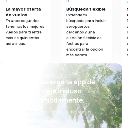
La mayor oferta
Búsqueda flexible
de vuelos
Extiende tu
En unos segundos
búsqueda para incluir
tenemos los mejores
aeropuertos
vuelos para ti entre
cercanos y una
más de quinientas
elección flexible de
aerolíneas.
fechas para
encontrar la opción
más barata.
¡Eh! Descarga la app de
eSky y viaja incluso
más cómodamente.
Nuevas ofertas cada día: vuelos,
vacaciones, escapadas
Cómoda gestión de reservas