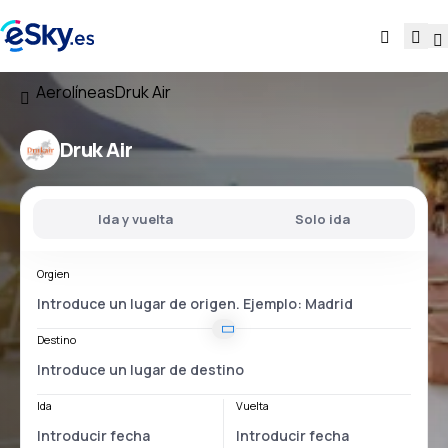
Aerolíneas
Druk Air
Druk Air
Ida y vuelta
Solo ida
Orgien
Destino
Ida
Vuelta