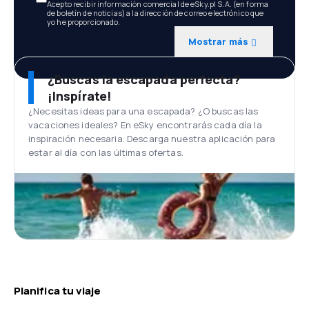
Acepto recibir información comercial de eSky.pl S.A. (en forma
de boletín de noticias) a la dirección de correo electrónico que
yo he proporcionado.
Mostrar más
¿Buscas la escapada perfecta?
¡Inspírate!
¿Necesitas ideas para una escapada? ¿O buscas las
vacaciones ideales? En eSky encontrarás cada día la
inspiración necesaria. Descarga nuestra aplicación para
estar al día con las últimas ofertas.
Planifica tu viaje