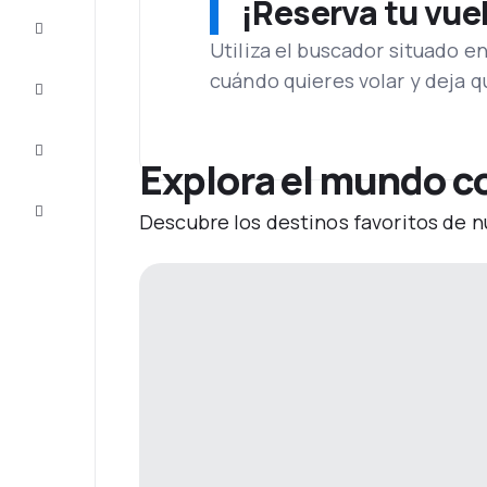
¡Reserva tu vue
Ofertas
Utiliza el buscador situado e
cuándo quieres volar y deja 
Completa
el viaje
Inspiración
y consejos
Explora el mundo c
Atención
Descubre los destinos favoritos de n
al cliente