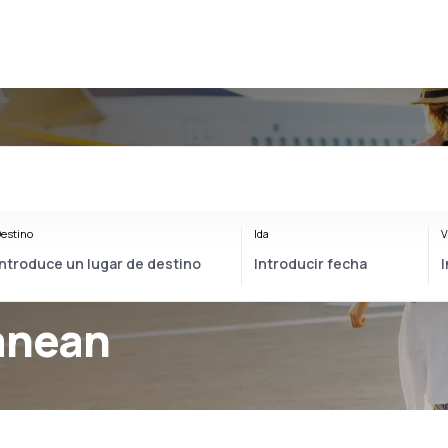
estino
Ida
V
anean