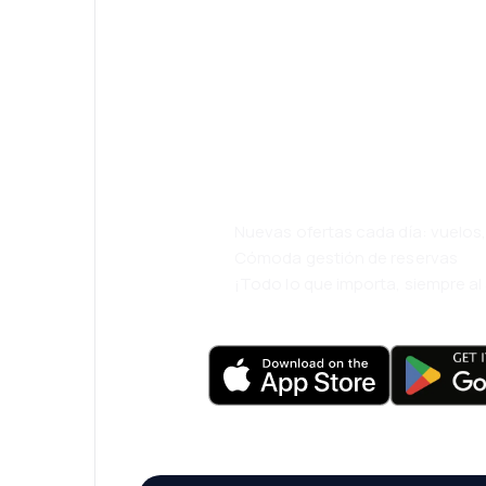
¡Eh! Descarga l
viaja incluso m
cómodamente.
Nuevas ofertas cada día: vuelo
Cómoda gestión de reservas
¡Todo lo que importa, siempre a