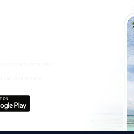
a app de eSky y
ás
s, vacaciones, escapadas
l alcance de tu mano!