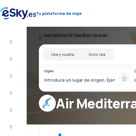
Tu plataforma de viaje
Aerolíneas
Air Mediterranean
Vuelo+Hotel
Ida y vuelta
Solo ida
Vuelos
baratos
Orgien
D
Vacaciones
Último
minuto
Air Mediterr
Escapadas
Alojamientos