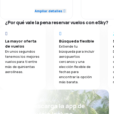
5,0
Puntualidad
Puntualidad
Ampliar detalles
4,1
Comidas
5,0
Red de vuelos
Red de vuelos
¿Por qué vale la pena reservar vuelos con eSky?
5,0
Precio de los billetes
Precio de los 
5,0
Comodidad del viaje
Comodidad del
La mayor oferta
Búsqueda flexible
de vuelos
Extiende tu
En unos segundos
búsqueda para incluir
5,0
Transporte de equipaje
Transporte de
tenemos los mejores
aeropuertos
vuelos para ti entre
cercanos y una
5,0
Comidas
Comidas
más de quinientas
elección flexible de
aerolíneas.
fechas para
encontrar la opción
más barata.
¡Eh! Descarga la app de
eSky y viaja incluso