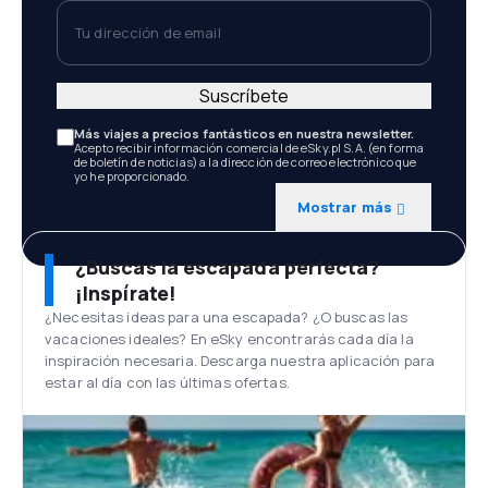
Tu dirección de email
Suscríbete
Más viajes a precios fantásticos en nuestra newsletter.
Acepto recibir información comercial de eSky.pl S.A. (en forma
de boletín de noticias) a la dirección de correo electrónico que
yo he proporcionado.
Mostrar más
¿Buscas la escapada perfecta?
¡Inspírate!
¿Necesitas ideas para una escapada? ¿O buscas las
vacaciones ideales? En eSky encontrarás cada día la
inspiración necesaria. Descarga nuestra aplicación para
estar al día con las últimas ofertas.