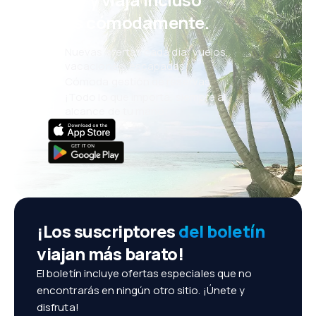
más cómodamente.
Nuevas ofertas cada día: vuelos,
vacaciones, escapadas
Cómoda gestión de reservas
¡Todo lo que importa, siempre al
alcance de tu mano!
¡Los suscriptores
del boletín
viajan más barato!
El boletín incluye ofertas especiales que no
encontrarás en ningún otro sitio. ¡Únete y
disfruta!