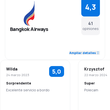
4,3
41
Bangkok Airways
opiniones
4,5
Personal
Ampliar detalles
4,5
Puntualidad
Wilda
Krzysztof
5,0
4,4
Red de vuelos
24 marzo 2023
22 marzo 2024
Sorprendente
Super
3,9
Precio de los billetes
Excelente servicio a bordo
Polecam
4,2
Comodidad del viaje
5,0
Personal
Personal
4,4
Transporte de equipaje