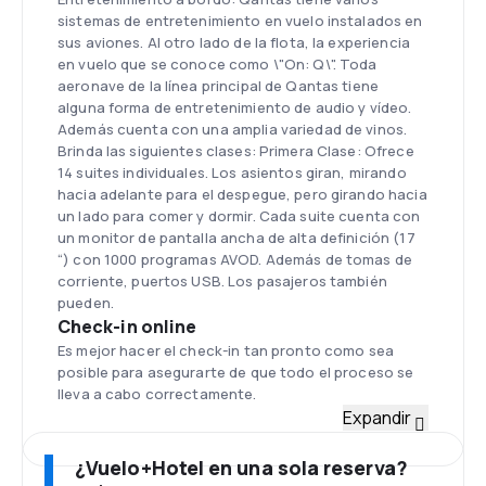
sistemas de entretenimiento en vuelo instalados en
sus aviones. Al otro lado de la flota, la experiencia
en vuelo que se conoce como \"On: Q\". Toda
aeronave de la línea principal de Qantas tiene
alguna forma de entretenimiento de audio y vídeo.
Además cuenta con una amplia variedad de vinos.
Brinda las siguientes clases: Primera Clase: Ofrece
14 suites individuales. Los asientos giran, mirando
hacia adelante para el despegue, pero girando hacia
un lado para comer y dormir. Cada suite cuenta con
un monitor de pantalla ancha de alta definición (17
“) con 1000 programas AVOD. Además de tomas de
corriente, puertos USB. Los pasajeros también
pueden.
Check-in online
Es mejor hacer el check-in tan pronto como sea
posible para asegurarte de que todo el proceso se
lleva a cabo correctamente.
Flota
Expandir
A partir de enero 2015 Qantas y sus filiales operan
284 aviones, que incluye 70 aviones por Jetstar
¿Vuelo+Hotel en una sola reserva?
Airways, 67 por las diversas compañías aéreas