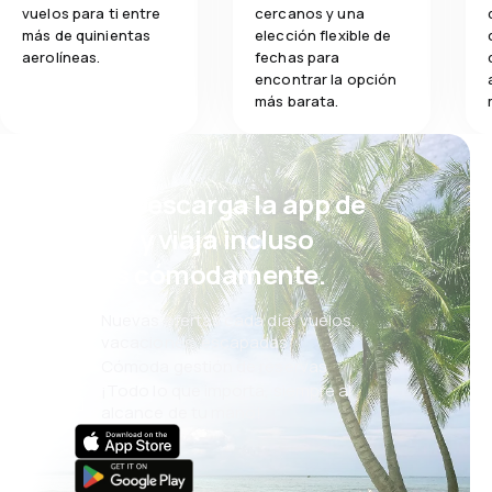
vuelos para ti entre
cercanos y una
más de quinientas
elección flexible de
aerolíneas.
fechas para
encontrar la opción
más barata.
¡Eh! Descarga la app de
eSky y viaja incluso
más cómodamente.
Nuevas ofertas cada día: vuelos,
vacaciones, escapadas
Cómoda gestión de reservas
¡Todo lo que importa, siempre al
alcance de tu mano!