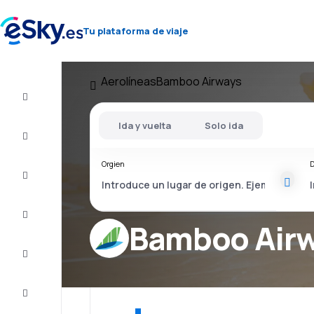
Tu plataforma de viaje
Aerolíneas
Bamboo Airways
Vuelo+Hotel
Ida y vuelta
Solo ida
Vuelos
baratos
Orgien
D
Vacaciones
Último
minuto
Bamboo Air
Escapadas
Alojamientos