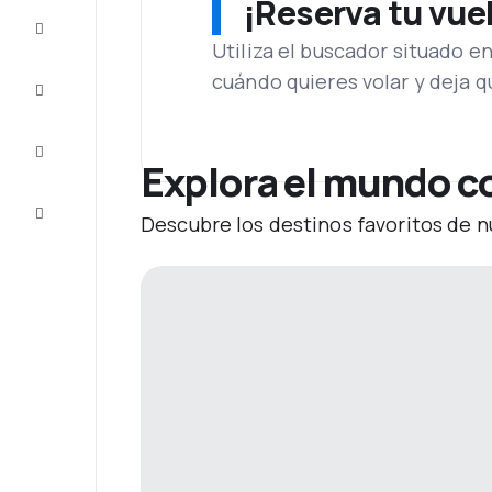
¡Reserva tu vue
Ofertas
Utiliza el buscador situado e
cuándo quieres volar y deja 
Completa
el viaje
Inspiración
y consejos
Explora el mundo 
Atención
Descubre los destinos favoritos de n
al cliente