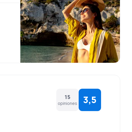
15
3,5
opiniones