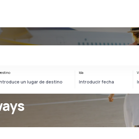
estino
Ida
V
ways