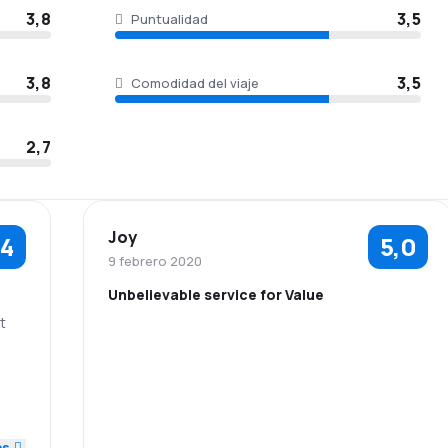
3,8
3,5
Puntualidad
3,8
3,5
Comodidad del viaje
2,7
Joy
,4
5,0
9 febrero 2020
Unbelievable service for Value
t
1,0
es