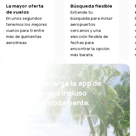
La mayor oferta
Búsqueda flexible
de vuelos
Extiende tu
En unos segundos
búsqueda para incluir
tenemos los mejores
aeropuertos
vuelos para ti entre
cercanos y una
más de quinientas
elección flexible de
aerolíneas.
fechas para
encontrar la opción
más barata.
¡Eh! Descarga la app de
eSky y viaja incluso
más cómodamente.
Nuevas ofertas cada día: vuelos,
vacaciones, escapadas
Cómoda gestión de reservas
¡Todo lo que importa, siempre al