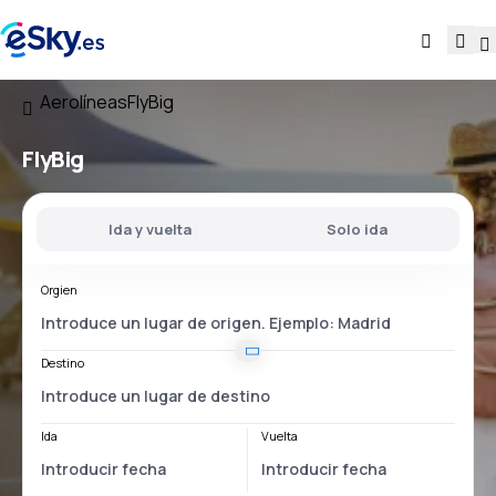
Aerolíneas
FlyBig
FlyBig
Ida y vuelta
Solo ida
Orgien
Destino
Ida
Vuelta