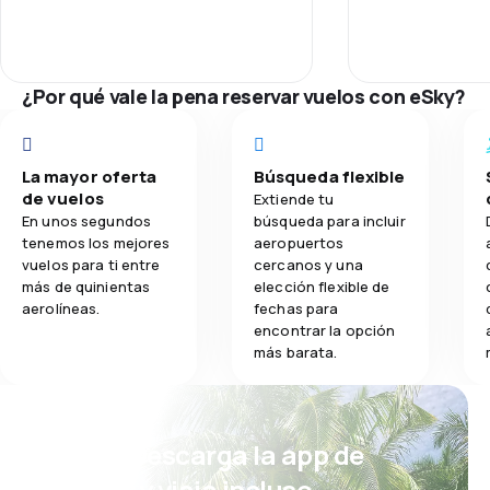
Puntualidad
1,0
Comidas
Red de vuelos
¿Por qué vale la pena reservar vuelos con eSky?
Precio de los 
La mayor oferta
Búsqueda flexible
Comodidad del
de vuelos
Extiende tu
En unos segundos
búsqueda para incluir
tenemos los mejores
aeropuertos
Transporte de
vuelos para ti entre
cercanos y una
más de quinientas
elección flexible de
aerolíneas.
fechas para
encontrar la opción
más barata.
¡Eh! Descarga la app de
eSky y viaja incluso