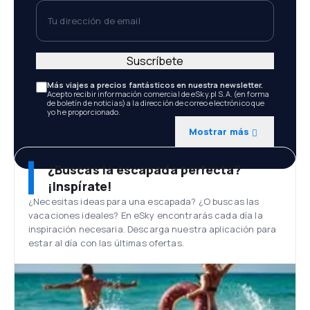
Tu dirección de email
Suscríbete
Más viajes a precios fantásticos en nuestra newsletter.
Acepto recibir información comercial de eSky.pl S.A. (en forma
de boletín de noticias) a la dirección de correo electrónico que
yo he proporcionado.
Mostrar más
¿Buscas la escapada perfecta?
¡Inspírate!
¿Necesitas ideas para una escapada? ¿O buscas las
vacaciones ideales? En eSky encontrarás cada día la
inspiración necesaria. Descarga nuestra aplicación para
estar al día con las últimas ofertas.