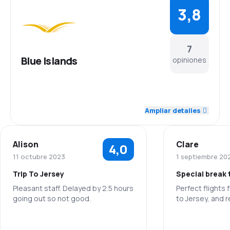
3,8
7
Blue Islands
opiniones
4,0
Personal
Ampliar detalles
4,6
Puntualidad
Alison
Clare
4,0
4,4
Red de vuelos
11 octubre 2023
1 septiembre 20
Trip To Jersey
Special break 
3,6
Precio de los billetes
Pleasant staff. Delayed by 2.5 hours
Perfect flights
going out so not good.
to Jersey, and r
4,0
Comodidad del viaje
Personal
3,8
Transporte de equipaje