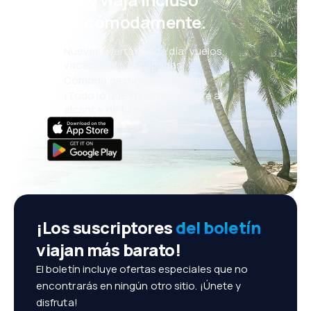
más cómodamente.
Nuevas ofertas cada día: vuelos,
vacaciones, escapadas
Cómoda gestión de reservas
¡Todo lo que importa, siempre al
alcance de tu mano!
¡Los suscriptores
del boletín
viajan más barato!
El boletín incluye ofertas especiales que no
encontrarás en ningún otro sitio. ¡Únete y
disfruta!