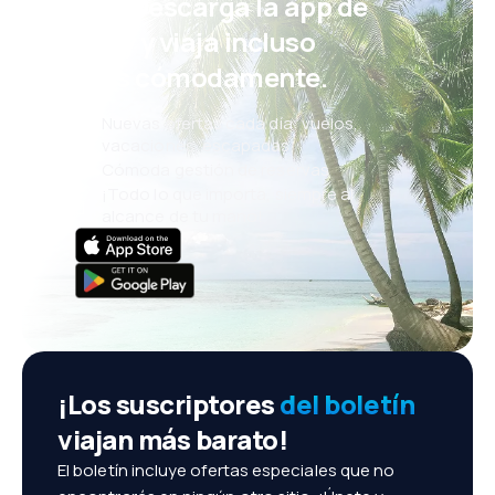
¡Eh! Descarga la app de
eSky y viaja incluso
más cómodamente.
Nuevas ofertas cada día: vuelos,
vacaciones, escapadas
Cómoda gestión de reservas
¡Todo lo que importa, siempre al
alcance de tu mano!
¡Los suscriptores
del boletín
viajan más barato!
El boletín incluye ofertas especiales que no