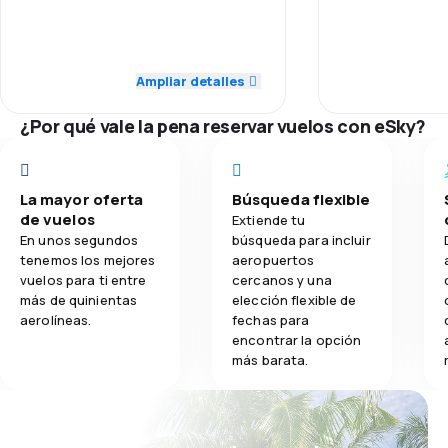
Personal
5,0
Puntualidad
4,4
Transporte de equipaje
Puntualidad
5,0
Red de vuelos
Ampliar detalles
4,4
Comidas
Precio de los 
¿Por qué vale la pena reservar vuelos con eSky?
5,0
Precio de los billetes
Comodidad del
5,0
Comodidad del viaje
La mayor oferta
Búsqueda flexible
Transporte de
de vuelos
Extiende tu
5,0
Transporte de equipaje
En unos segundos
búsqueda para incluir
tenemos los mejores
aeropuertos
Comidas
5,0
Comidas
vuelos para ti entre
cercanos y una
más de quinientas
elección flexible de
aerolíneas.
fechas para
encontrar la opción
más barata.