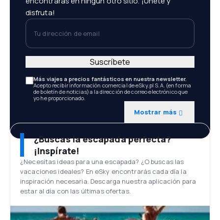
encontrarás en ningún otro sitio. ¡Únete y
disfruta!
Tu dirección de email
Suscríbete
Más viajes a precios fantásticos en nuestra newsletter.
Acepto recibir información comercial de eSky.pl S.A. (en forma
de boletín de noticias) a la dirección de correo electrónico que
yo he proporcionado.
Mostrar más
¿Buscas la escapada perfecta?
¡Inspírate!
¿Necesitas ideas para una escapada? ¿O buscas las
vacaciones ideales? En eSky encontrarás cada día la
inspiración necesaria. Descarga nuestra aplicación para
estar al día con las últimas ofertas.