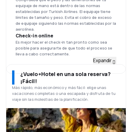
equipaje de mano está dentro de las normas
establecidas por Turkish Airlines. El equipaje tiene
límites de tamaño y peso. Evita el cobro de exceso
de equipaje siguiendo las normas establecidas por la
aerolínea.
Check-in online
Es mejor hacer el check-in tan pronto como sea
posible para asegurarte de que todo el proceso se
lleva a cabo correctamente.
Flota
Expandir
Turkish Airlines tiene una flota compuesta por 176
aviones de los tipos Boeing 737-400, 737-500, 737-
¿Vuelo+Hotel en una sola reserva?
800, Airbus A310-300, A340-300, A330, A320, A321.
¡Fácil!
Aeropuerto de Estambul
Más rápido, más económico y más fácil: elige unas
El principal aeropuerto de Estambul está situado a
vacaciones completas o una escapada y disfruta de tu
35 kilómetros al noroeste del centro de la ciudad, en
viaje sin las molestias de la planificación.
su parte europea. Se construyó entre los años 2015
y 2018, y en abril de 2019 se convirtió en el principal
aeropuerto de la ciudad, un papel que correspondía
hasta el momento a uno de los aeropuertos
anteriormente más grandes de Europa: el
Opiniones