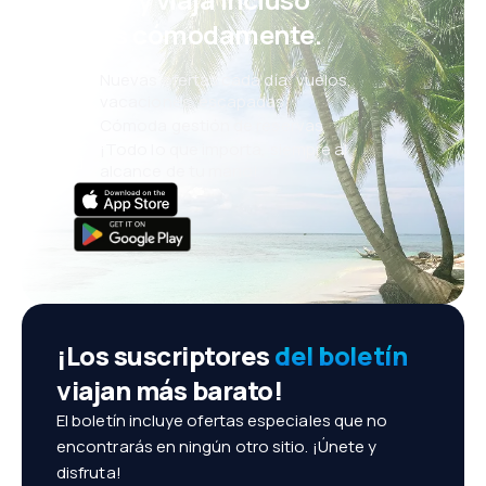
más cómodamente.
Nuevas ofertas cada día: vuelos,
vacaciones, escapadas
Cómoda gestión de reservas
¡Todo lo que importa, siempre al
alcance de tu mano!
¡Los suscriptores
del boletín
viajan más barato!
El boletín incluye ofertas especiales que no
encontrarás en ningún otro sitio. ¡Únete y
disfruta!