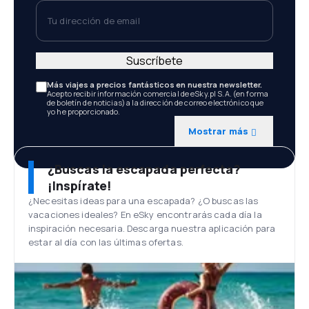
Tu dirección de email
Suscríbete
Más viajes a precios fantásticos en nuestra newsletter.
Acepto recibir información comercial de eSky.pl S.A. (en forma
de boletín de noticias) a la dirección de correo electrónico que
yo he proporcionado.
Mostrar más
¿Buscas la escapada perfecta?
¡Inspírate!
¿Necesitas ideas para una escapada? ¿O buscas las
vacaciones ideales? En eSky encontrarás cada día la
inspiración necesaria. Descarga nuestra aplicación para
estar al día con las últimas ofertas.