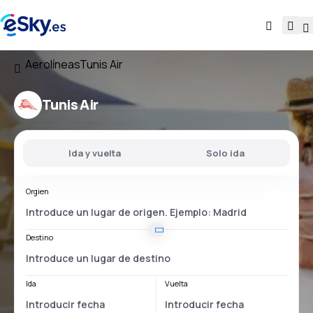
Aerolíneas
Tunis Air
Tunis Air
Ida y vuelta
Solo ida
Orgien
Destino
Ida
Vuelta