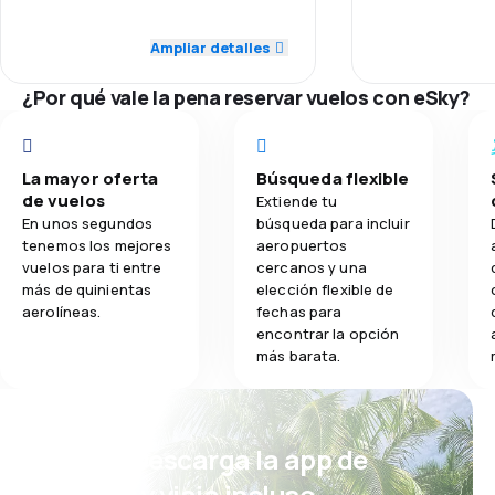
5,0
Puntualidad
Puntualidad
Ampliar detalles
3,6
Comidas
4,0
Red de vuelos
Red de vuelos
¿Por qué vale la pena reservar vuelos con eSky?
5,0
Precio de los billetes
Precio de los 
5,0
Comodidad del viaje
Comodidad del
La mayor oferta
Búsqueda flexible
de vuelos
Extiende tu
En unos segundos
búsqueda para incluir
5,0
Transporte de equipaje
Transporte de
tenemos los mejores
aeropuertos
vuelos para ti entre
cercanos y una
3,0
Comidas
Comidas
más de quinientas
elección flexible de
aerolíneas.
fechas para
encontrar la opción
más barata.
¡Eh! Descarga la app de
eSky y viaja incluso