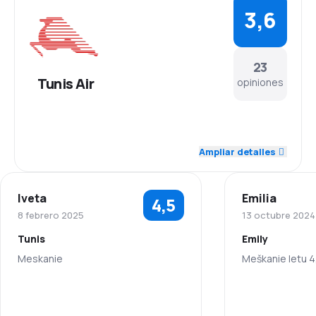
3,6
23
Tunis Air
opiniones
4,1
Personal
Ampliar detalles
3,2
Puntualidad
Iveta
Emilia
4,5
3,2
Red de vuelos
8 febrero 2025
13 octubre 2024
Tunis
Emily
3,2
Precio de los billetes
Meskanie
Meškanie letu 4
3,9
Comodidad del viaje
5,0
Personal
Personal
4,0
Transporte de equipaje