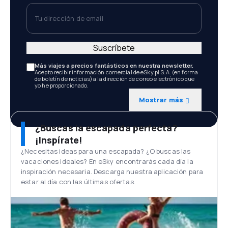
Tu dirección de email
Suscríbete
Más viajes a precios fantásticos en nuestra newsletter.
Acepto recibir información comercial de eSky.pl S.A. (en forma
de boletín de noticias) a la dirección de correo electrónico que
yo he proporcionado.
Mostrar más
¿Buscas la escapada perfecta?
¡Inspírate!
¿Necesitas ideas para una escapada? ¿O buscas las
vacaciones ideales? En eSky encontrarás cada día la
inspiración necesaria. Descarga nuestra aplicación para
estar al día con las últimas ofertas.