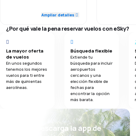
3,8
Transporte de equipaje
4,0
Puntualidad
Puntualidad
Ampliar detalles
3,0
Comidas
3,0
Precio de los billetes
Red de vuelos
¿Por qué vale la pena reservar vuelos con eSky?
1,0
Comodidad del viaje
Precio de los 
La mayor oferta
Búsqueda flexible
3,0
Transporte de equipaje
Comodidad del
de vuelos
Extiende tu
En unos segundos
búsqueda para incluir
tenemos los mejores
aeropuertos
Transporte de
vuelos para ti entre
cercanos y una
más de quinientas
elección flexible de
Comidas
aerolíneas.
fechas para
encontrar la opción
más barata.
¡Eh! Descarga la app de