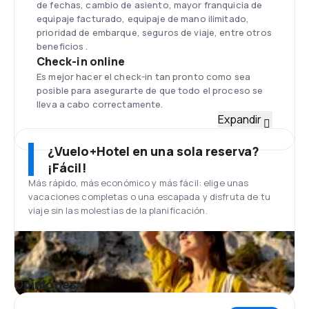
de fechas, cambio de asiento, mayor franquicia de
equipaje facturado, equipaje de mano ilimitado,
prioridad de embarque, seguros de viaje, entre otros
beneficios .
Check-in online
Es mejor hacer el check-in tan pronto como sea
posible para asegurarte de que todo el proceso se
lleva a cabo correctamente.
Flota
Expandir
La flota de aerolíneas de easyJet se compone de
más de 200 aviones, cuyos compartimientos donde
¿Vuelo+Hotel en una sola reserva?
guardaban las antiguas comidas, ahora son los
¡Fácil!
tanques de combustible. Esto significa que las
Más rápido, más económico y más fácil: elige unas
aeronaves de easyJet tiene un mayor alcance en la
vacaciones completas o una escapada y disfruta de tu
categoría de bajo costo ( low cost ). Modelos de
viaje sin las molestias de la planificación.
aviones Airbus A319-100 son y Airbus A320-200.
Aeropuerto de Londres-Luton
La sede principal de la aerolínea easyJet está en el
Aeropuerto Luton en Londres - Reino Unido. Es el
cuarto aeropuerto más grande de la capital de
Opiniones
Inglaterra y posee tiendas , cafés, quioscos ,
cajeros automáticos y oficinas de cambio.