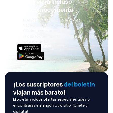
eSky y viaja incluso
más cómodamente.
Nuevas ofertas cada día: vuelos,
vacaciones, escapadas
Cómoda gestión de reservas
¡Todo lo que importa, siempre al
alcance de tu mano!
¡Los suscriptores
del boletín
viajan más barato!
El boletín incluye ofertas especiales que no
encontrarás en ningún otro sitio. ¡Únete y
disfruta!