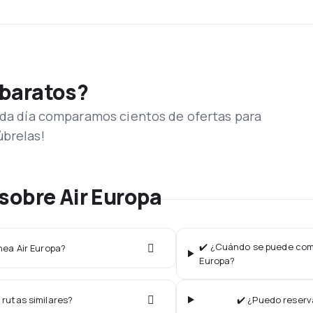
 baratos?
Cada día comparamos cientos de ofertas para
úbrelas!
sobre Air Europa
✔️ ¿Cuándo se puede compr
ínea Air Europa?
Europa?
 rutas similares?
✔️ ¿Puedo reserva