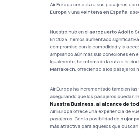
Air Europa conecta a sus pasajeros con
Europa
y una
veintena en España
, ase
Nuestro hub en el
aeropuerto Adolfo S
En 2024, hemos aumentado significativame
compromiso con la comodidad y la accesi
ampliando aún más sus conexiones en el
Igualmente, ha retomado la ruta a la ci
Marrakech
, ofreciendo a los pasajero
Air Europa ha incrementado también las
asegurando que los pasajeros puedan lle
Nuestra Business, al alcance de to
Air Europa ofrece una experiencia de vu
pasajeros. Con la posibilidad de
pujar p
más atractiva para aquellos que buscan 