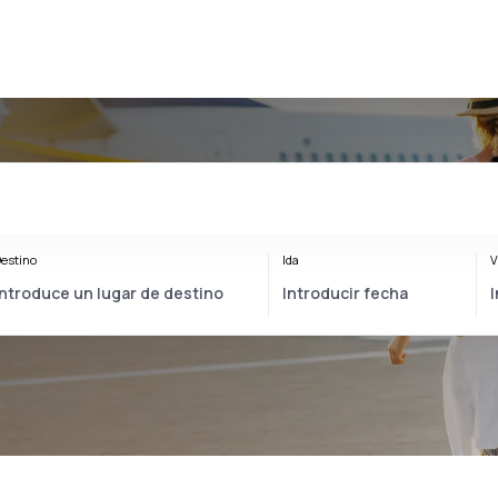
estino
Ida
V