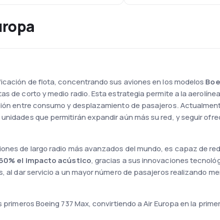
uropa
ficación de flota, concentrando sus aviones en los modelos
Boe
as de corto y medio radio. Esta estrategia permite a la aerolíne
ación entre consumo y desplazamiento de pasajeros. Actualment
unidades que permitirán expandir aún más su red, y seguir ofreci
aviones de largo radio más avanzados del mundo, es capaz de re
60% el impacto acústico
, gracias a sus innovaciones tecnológ
s, al dar servicio a un mayor número de pasajeros realizando m
os primeros Boeing 737 Max, convirtiendo a Air Europa en la prim