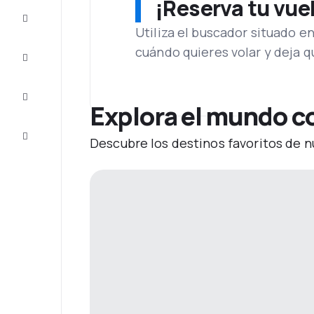
¡Reserva tu vue
Ofertas
Utiliza el buscador situado e
cuándo quieres volar y deja 
Completa
el viaje
Inspiración
y consejos
Explora el mundo c
Atención
Descubre los destinos favoritos de n
al cliente