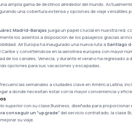
 una amplia gama de destinos alrededor del mundo. Actualmen
gurando una cobertura extensa y opciones de viaje versátiles p
uárez Madrid-Barajas
juega un papel crucial en nuestra red, 
nte los asientos a disposición de los pasajeros gracias al incr
bilidad. Air Europa ha inaugurado una nueva ruta a
Santiago d
 Caribe y convirtiéndose en la aerolínea europea con mayor n
udad de los canales, Venecia, y durante el verano ha regresado
s más opciones para sus vacaciones y escapadas.
 frecuencias semanales a ciudades clave en América Latina, in
gar a donde necesitan estar con la mayor conveniencia y eficie
dos
elo superior con su clase Business, diseñada para proporcionar
ara conseguir un “upgrade”
del servicio contratado, la clase 
mejorar su viaje.