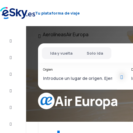
Tu plataforma de viaje
Aerolíneas
Air Europa
Vuelo+Hotel
Ida y vuelta
Solo ida
Vuelos
baratos
Orgien
D
Vacaciones
Último
minuto
Air Europa
Escapadas
Alojamientos