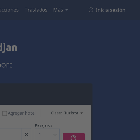
acciones
Traslados
Más
Inicia sesión
djan
port
Agregar hotel
Clase:
Turista
Pasajeros
1