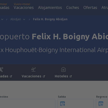
Hotel
Vuelo+Hotel
padas
Vacaciones
Alojamientos
Coches
Ofertas
Atr
Abidjan
Felix H. Boigny Abidjan
ropuerto
Felix H. Boigny Abi
ix Houphouët-Boigny International Air
padas
Vacaciones
Hoteles
estino
Salida
Regreso