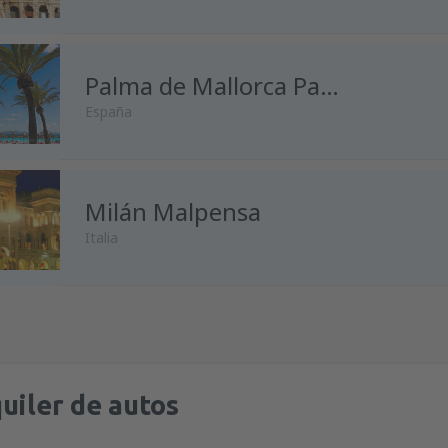
desde
Málaga, Pablo Ruiz Pic
desde
Madrid, Madrid-Baraja
Palma de Mallorca Palma de Mallorca
España
desde
Alicante, Alicante Intl A
desde
Málaga, Pablo Ruiz Pic
desde
Madrid, Madrid-Baraja
Milán Malpensa
desde
Madrid, Madrid-Baraja
Italia
desde
Málaga, Pablo Ruiz Pic
desde
Barcelona, El Prat
(BCN
desde
Oviedo, Asturias
(OVD)
desde
Madrid, Madrid-Baraja
desde
Madrid, Madrid-Baraja
desde
Málaga, Pablo Ruiz Pic
desde
Barcelona, El Prat
(BCN
desde
Barcelona, El Prat
(BCN
uiler de autos
desde
Barcelona, El Prat
(BCN
desde
Palma de Mallorca, Pal
desde
Barcelona, El Prat
(BCN