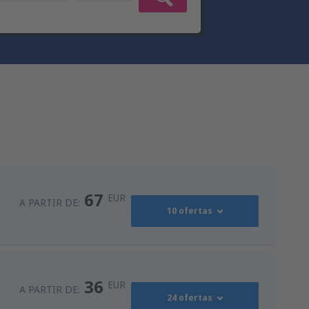
67
EUR
A PARTIR DE:
10 ofertas
94
s
(MAD)
A PARTIR DE:
EUR
36
EUR
A PARTIR DE:
24 ofertas