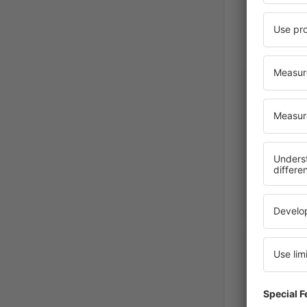
JEAN MIC
DURAND
France,
Oct
Zoran
Croatia,
Noviembre 2