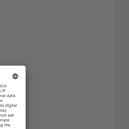
51
)
A PARTIR DE:
EUR
36
)
A PARTIR DE:
EUR
82
)
A PARTIR DE:
EUR
47
s
(MAD)
A PARTIR DE:
EUR
106
irport
(ALC)
A PARTIR DE:
EUR
102
erteventura
(FUE)
A PARTIR DE:
EUR
94
)
A PARTIR DE:
EUR
a, Santiago de
33
A PARTIR DE:
EUR
73
BIO)
A PARTIR DE:
EUR
74
ria
(LPA)
A PARTIR DE:
EUR
94
s
(MAD)
A PARTIR DE:
EUR
49
BIO)
A PARTIR DE:
EUR
36
ises
(VLC)
A PARTIR DE:
EUR
78
E)
A PARTIR DE:
EUR
23
asso
(AGP)
A PARTIR DE:
EUR
54
)
A PARTIR DE:
EUR
47
s
(MAD)
A PARTIR DE:
EUR
231
SLM)
A PARTIR DE:
EUR
90
s
(MAD)
A PARTIR DE:
EUR
36
asso
(AGP)
A PARTIR DE:
EUR