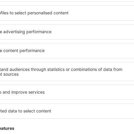
desde
Ibiza, Ibiza
(IBZ)
desde
Valencia, Valencia-Man
desde
Mahon, Menorca Mah
desde
Barcelona, El Prat
(BCN
HEL
Habit trip
2.9
Detalles de la calificación
ubre 2025
desde
Palma de Mallorca, Pal
desde
Alicante, Alicante Intl A
Mon aéroport habituel pour mon lieu de r
desde
Sevilla, San Pablo
(SVQ
Útil
desde
Granadilla de Abona, Te
(TFS)
Muy bien
4.1
Detalles de la calificación
024
desde
Valencia, Valencia-Man
General:
4
Localización: