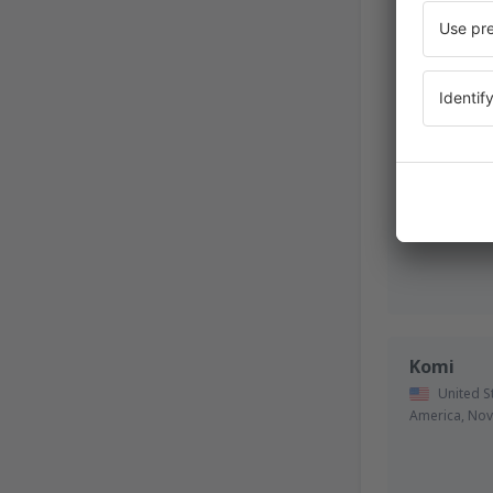
Komi
United S
America,
Nov