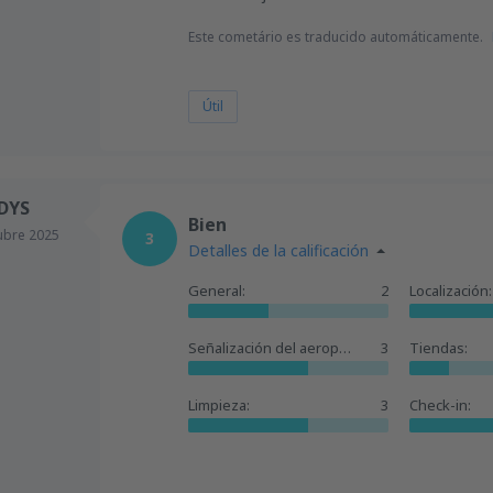
Este cometário es traducido automáticamente.
Útil
DYS
Bien
ubre 2025
3
Detalles de la calificación
General:
2
Localización:
Señalización del aeropuerto:
3
Tiendas:
Limpieza:
3
Check-in: