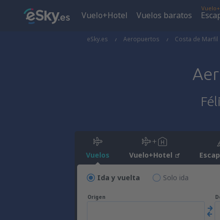
Vuelo+
Vuelo+Hotel
Vuelos baratos
Esca
eSky.es
Aeropuertos
Costa de Marfil
Ae
Fél
Vuelos
Vuelo+Hotel
Esca
Ida y vuelta
Solo ida
Origen
D