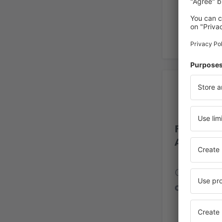
Op
Felix H. 
Aeropuer
Calificaci
opinione