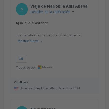
desde
Valencia, Valencia-Manises
(VLC)
Viaja de Nairobi a Adís Abeba
36
5
A PARTIR DE:
EUR
Detalles de la calificación
desde
Valencia, Valencia-Manises
(VLC)
Igual que el anterior
37
A PARTIR DE:
EUR
Este cometário es traducido automáticamente.
Mostrar fuente
desde
Barcelona, El Prat
(BCN)
42
A PARTIR DE:
EUR
Útil
Traducido por
Godfrey
Amerika Birleşik Devletleri,
Diciembre 2024
No avanzado