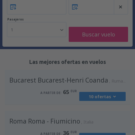
Pasajeros
1
Buscar vuelo
Las mejores ofertas en vuelos
Bucarest Bucarest-Henri Coanda
Rumania
65
EUR
A PARTIR DE:
10 ofertas
desde
Madrid, Madrid-Barajas
(MAD)
Roma Roma - Fiumicino
94
Italia
A PARTIR DE:
EUR
36
EUR
A PARTIR DE: