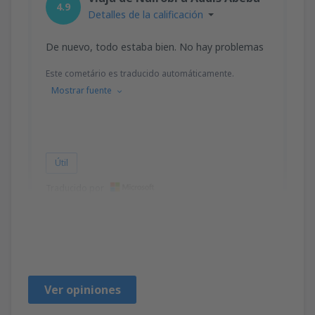
4.9
Detalles de la calificación
De nuevo, todo estaba bien. No hay problemas
Este cometário es traducido automáticamente.
Mostrar fuente
Útil
Traducido por
Godfrey
Amerika Birleşik Devletleri,
Mayo 2024
Ver opiniones