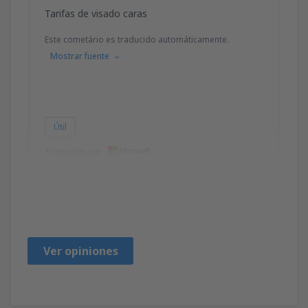
Tarifas de visado caras
Este cometário es traducido automáticamente.
Mostrar fuente
Útil
Traducido por
Anwar
Regno Unito,
Octubre 2019
Ver opiniones