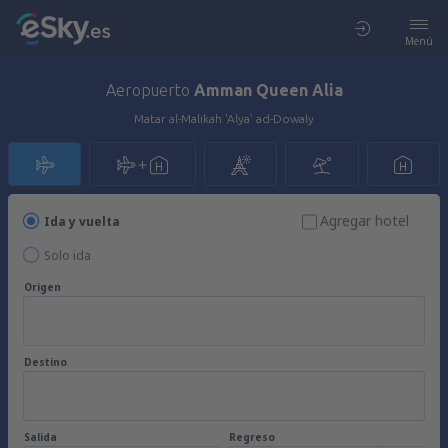
Menú
Aeropuerto
Amman Queen Alia
Matar al-Malikah 'Alya' ad-Dowaly
Agregar hotel
Ida y vuelta
Solo ida
Origen
Destino
Salida
Regreso