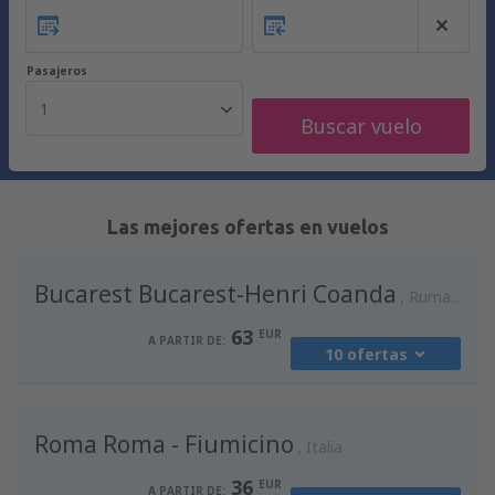
Pasajeros
1
Buscar vuelo
Las mejores ofertas en vuelos
Bucarest Bucarest-Henri Coanda
Rumania
63
EUR
A PARTIR DE:
10 ofertas
desde
Madrid, Madrid-Barajas
(MAD)
Roma Roma - Fiumicino
94
Italia
A PARTIR DE:
EUR
36
EUR
A PARTIR DE: