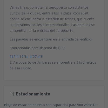
113
desde
Puerto del Rosario, Fuerteventura
A PARTIR DE:
EUR
(FUE)
Varias líneas conectan el aeropuerto con distintos
118
A PARTIR DE:
EUR
puntos de la ciudad, entre ellos la plaza Roosevelt,
desde
Málaga, Pablo Ruiz Picasso
(AGP)
74
donde se encuentra la estación de trenes, que cuenta
A PARTIR DE:
EUR
desde
Las Palmas, Gran Canaria
(LPA)
con destinos locales e internacionales. Las paradas se
109
A PARTIR DE:
EUR
encuentran en la entrada del aeropuerto.
desde
Palma de Mallorca, Palma de
Mallorca
(PMI)
Las paradas se encuentran en la entrada del edificio.
46
desde
Ibiza, Ibiza
(IBZ)
A PARTIR DE:
EUR
Coordenadas para sistema de GPS:
60
A PARTIR DE:
EUR
51°11'19"N, 4°27'4"E
desde
Valencia, Valencia-Manises
(VLC)
49
El Aeropuerto de Amberes se encuentra a 2 kilómetros
desde
Arrecife, Lanzarote
(ACE)
A PARTIR DE:
EUR
64
de esa ciudad.
A PARTIR DE:
EUR
desde
Barcelona, El Prat
(BCN)
55
desde
Málaga, Pablo Ruiz Picasso
(AGP)
A PARTIR DE:
EUR
64
A PARTIR DE:
EUR
Estacionamiento
desde
Málaga, Pablo Ruiz Picasso
(AGP)
67
desde
Mahon, Menorca Mahón
(MAH)
A PARTIR DE:
EUR
Playa de estacionamiento con capacidad para 500 vehículos.
47
A PARTIR DE:
EUR