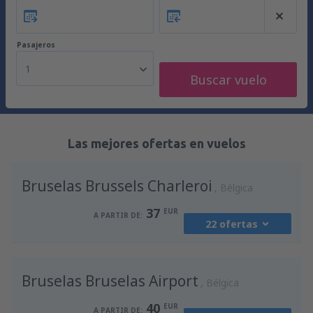
Pasajeros
1
Buscar vuelo
Las mejores ofertas en vuelos
Bruselas Brussels Charleroi
Bélgica
37
EUR
A PARTIR DE:
22 ofertas
desde
Barcelona, El Prat
(BCN)
Bruselas Bruselas Airport
37
Bélgica
A PARTIR DE:
EUR
40
EUR
A PARTIR DE: