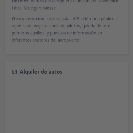
Hoteles:
dentro del aeropuerto funciona el Mövenpick
Hotel Stuttgart Messe.
desde
Granadilla de Abona, Tenerife Sur -
Reina Sofia
(TFS)
Otros servicios:
correo, salas VIP, teléfonos públicos,
80
A PARTIR DE:
EUR
agencia de viaje, escuela de pilotos, galería de arte,
primeros auxilios, y puestos de información en
diferentes sectores del aeropuerto.
desde
Vitoria, Vitoria
(VIT)
38
A PARTIR DE:
EUR
desde
Valencia, Valencia-Manises
(VLC)
44
Alquiler de autos
A PARTIR DE:
EUR
desde
Alicante, Alicante Intl Airport
(ALC)
76
A PARTIR DE:
EUR
desde
Alicante, Alicante Intl Airport
(ALC)
76
A PARTIR DE:
EUR