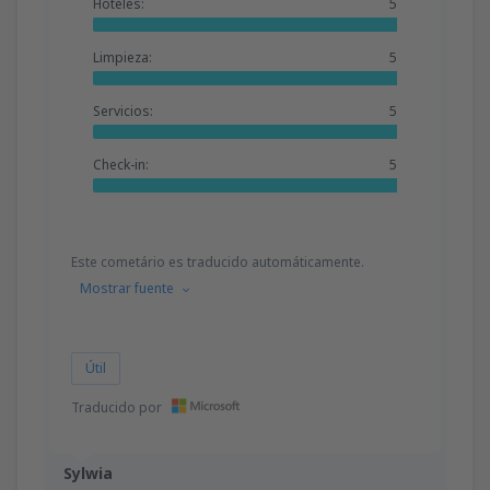
Hoteles:
5
Limpieza:
5
Servicios:
5
Check-in:
5
Este cometário es traducido automáticamente.
Mostrar fuente
Útil
Traducido por
Sylwia