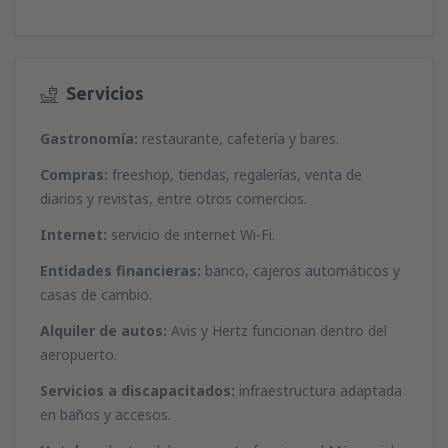
desde
Alicante, Alicante Intl Airport
(ALC)
65
desde
Palma de Mallorca, Palma de
A PARTIR DE:
EUR
Mallorca
(PMI)
39
Servicios
A PARTIR DE:
EUR
desde
Granadilla de Abona, Tenerife Sur -
Reina Sofia
(TFS)
Gastronomía:
restaurante, cafetería y bares.
123
desde
Santander, Santander
(SDR)
A PARTIR DE:
EUR
38
Compras:
freeshop, tiendas, regalerías, venta de
A PARTIR DE:
EUR
diarios y revistas, entre otros comercios.
desde
Santiago de Compostela, Santiago
Internet:
servicio de internet Wi-Fi.
de Compostela
(SCQ)
64
Entidades financieras:
banco, cajeros automáticos y
A PARTIR DE:
EUR
casas de cambio.
desde
Zaragoza, Zaragoza
(ZAZ)
Alquiler de autos:
Avis y Hertz funcionan dentro del
37
A PARTIR DE:
EUR
aeropuerto.
Servicios a discapacitados:
infraestructura adaptada
desde
Sevilla, San Pablo
(SVQ)
en baños y accesos.
72
A PARTIR DE:
EUR