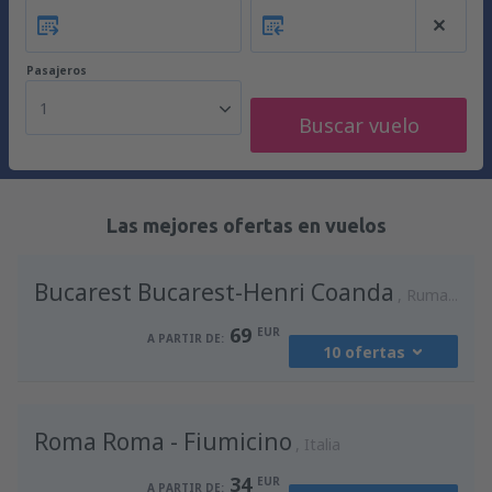
Pasajeros
1
Buscar vuelo
Las mejores ofertas en vuelos
Bucarest Bucarest-Henri Coanda
Rumania
69
EUR
A PARTIR DE:
10 ofertas
desde
Madrid, Madrid-Barajas
(MAD)
Roma Roma - Fiumicino
90
Italia
A PARTIR DE:
EUR
34
EUR
A PARTIR DE: