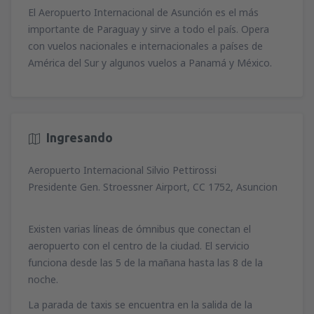
93
A PARTIR DE:
EUR
29
El Aeropuerto Internacional de Asunción es el más
desde
Barcelona, El Prat
(BCN)
A PARTIR DE:
EUR
46
importante de Paraguay y sirve a todo el país. Opera
A PARTIR DE:
EUR
desde
Barcelona, El Prat
(BCN)
desde
Sevilla, San Pablo
(SVQ)
con vuelos nacionales e internacionales a países de
36
desde
Madrid, Madrid-Barajas
(MAD)
A PARTIR DE:
EUR
82
A PARTIR DE:
EUR
América del Sur y algunos vuelos a Panamá y México.
47
desde
Alicante, Alicante Intl Airport
(ALC)
A PARTIR DE:
EUR
108
A PARTIR DE:
EUR
desde
Puerto del Rosario, Fuerteventura
desde
Barcelona, El Prat
(BCN)
(FUE)
desde
Santiago de Compostela, Santiago
94
A PARTIR DE:
EUR
102
de Compostela
(SCQ)
A PARTIR DE:
EUR
desde
Bilbao, Bilbao Airport
(BIO)
Ingresando
33
48
A PARTIR DE:
EUR
A PARTIR DE:
EUR
desde
Madrid, Madrid-Barajas
(MAD)
desde
Las Palmas, Gran Canaria
(LPA)
Aeropuerto Internacional Silvio Pettirossi
94
A PARTIR DE:
EUR
74
desde
Bilbao, Bilbao Airport
(BIO)
A PARTIR DE:
EUR
desde
Valencia, Valencia-Manises
(VLC)
Presidente Gen. Stroessner Airport, CC 1752, Asuncion
57
A PARTIR DE:
36
EUR
A PARTIR DE:
EUR
desde
Arrecife, Lanzarote
(ACE)
Existen varias líneas de ómnibus que conectan el
72
desde
Málaga, Pablo Ruiz Picasso
(AGP)
A PARTIR DE:
EUR
desde
Barcelona, El Prat
(BCN)
aeropuerto con el centro de la ciudad. El servicio
23
A PARTIR DE:
54
EUR
A PARTIR DE:
EUR
funciona desde las 5 de la mañana hasta las 8 de la
desde
Madrid, Madrid-Barajas
(MAD)
noche.
38
desde
Salamanca, Matacán
(SLM)
A PARTIR DE:
EUR
desde
Madrid, Madrid-Barajas
(MAD)
La parada de taxis se encuentra en la salida de la
190
A PARTIR DE:
90
EUR
A PARTIR DE:
EUR