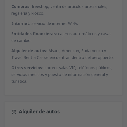
desde
Málaga, Pablo Ruiz Picasso
(AGP)
desde
Ibiza, Ibiza
(IBZ)
Compras:
freeshop, venta de artículos artesanales,
51
A PARTIR DE:
EUR
44
regalería y kiosco.
A PARTIR DE:
EUR
Internet:
servicio de internet Wi-Fi.
desde
Valencia, Valencia-Manises
(VLC)
desde
Mahon, Menorca Mahón
(MAH)
37
A PARTIR DE:
EUR
Entidades financieras:
cajeros automáticos y casas
45
A PARTIR DE:
EUR
de cambio.
desde
Barcelona, El Prat
(BCN)
Alquiler de autos:
Alsarc, American, Sudamerica y
desde
Palma de Mallorca, Palma de
49
A PARTIR DE:
EUR
Mallorca
(PMI)
Travel Rent a Car se encuentran dentro del aeropuerto.
34
A PARTIR DE:
EUR
Otros servicios:
correo, salas VIP, teléfonos públicos,
desde
Alicante, Alicante Intl Airport
(ALC)
servicios médicos y puesto de información general y
34
A PARTIR DE:
EUR
desde
Sevilla, San Pablo
(SVQ)
turística.
66
A PARTIR DE:
EUR
desde
Granadilla de Abona, Tenerife Sur -
Reina Sofia
(TFS)
Alquiler de autos
102
A PARTIR DE:
EUR