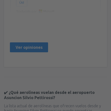
Útil
Traducido por
Kathryn
Brasilien,
Marzo 2019
Ver opiniones
✔️ ¿Qué aerolíneas vuelan desde el aeropuerto
Asuncion Silvio Pettirossi?
La lista actual de aerolíneas que ofrecen vuelos desde y
hacia Asuncion Silvio Pettirossi se puede encontrar