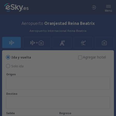
Menú
Aeropuerto
Oranjestad Reina Beatrix
Aeropuerto Internacional Reina Beatrix
Agregar hotel
Ida y vuelta
Solo ida
Origen
Destino
Salida
Regreso