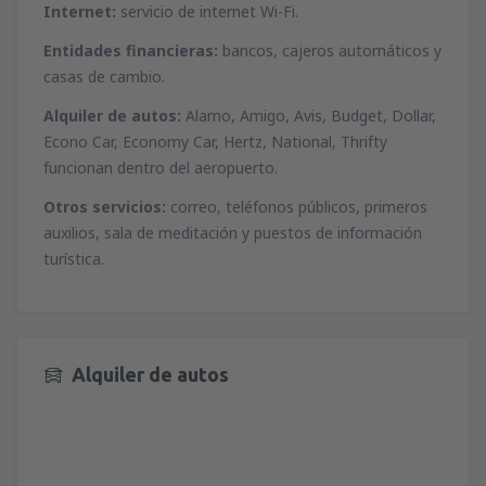
desde
Málaga, Pablo Ruiz Picasso
(AGP)
Internet:
servicio de internet Wi-Fi.
desde
Ibiza, Ibiza
(IBZ)
51
A PARTIR DE:
EUR
44
Entidades financieras:
bancos, cajeros automáticos y
A PARTIR DE:
EUR
casas de cambio.
desde
Valencia, Valencia-Manises
(VLC)
desde
Mahon, Menorca Mahón
(MAH)
Alquiler de autos:
Alamo, Amigo, Avis, Budget, Dollar,
37
A PARTIR DE:
EUR
45
A PARTIR DE:
EUR
Econo Car, Economy Car, Hertz, National, Thrifty
funcionan dentro del aeropuerto.
desde
Barcelona, El Prat
(BCN)
desde
Palma de Mallorca, Palma de
Otros servicios:
correo, teléfonos públicos, primeros
49
A PARTIR DE:
EUR
Mallorca
(PMI)
auxilios, sala de meditación y puestos de información
34
A PARTIR DE:
EUR
turística.
desde
Alicante, Alicante Intl Airport
(ALC)
34
A PARTIR DE:
EUR
desde
Sevilla, San Pablo
(SVQ)
66
A PARTIR DE:
EUR
Alquiler de autos
desde
Granadilla de Abona, Tenerife Sur -
Reina Sofia
(TFS)
102
A PARTIR DE:
EUR