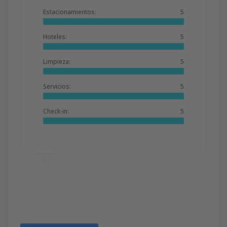
Estacionamientos:
5
Hoteles:
5
Limpieza:
5
Servicios:
5
Check-in:
5
Útil
Cristina
Chile,
Octubre 2023