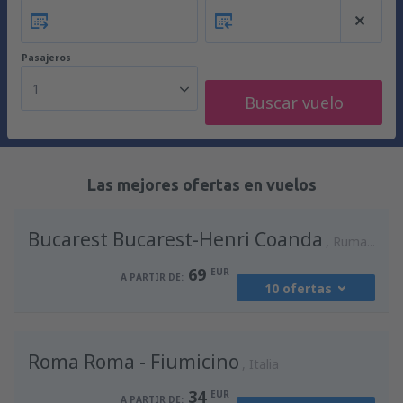
Pasajeros
1
Buscar vuelo
Las mejores ofertas en vuelos
Bucarest Bucarest-Henri Coanda
Rumania
69
EUR
A PARTIR DE:
10 ofertas
desde
Madrid, Madrid-Barajas
(MAD)
Roma Roma - Fiumicino
90
Italia
A PARTIR DE:
EUR
34
EUR
A PARTIR DE: