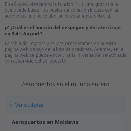
desde
Valencia, Valencia-Manises
(VLC)
En eSky.es, ofrecemos la función MultiLine, gracias a la
36
que puede buscar los vuelos de conexión incluso con las
A PARTIR DE:
EUR
aerolíneas que no colaboran directamente entre sí.
desde
Valencia, Valencia-Manises
(VLC)
✔️ ¿Cuál es el horario del despegue y del aterrizaje
37
en Balti Airport?
A PARTIR DE:
EUR
La tabla de llegadas y salidas presentamos en nuestra
página web debajo de la lista de ocasiones. Además, en la
desde
Barcelona, El Prat
(BCN)
página web se puede encontrar la información relacionada
42
A PARTIR DE:
EUR
con el servicio del aeropuerto.
Aeropuertos en el mundo entero
Ver ciudades
Aeropuertos en Moldavia