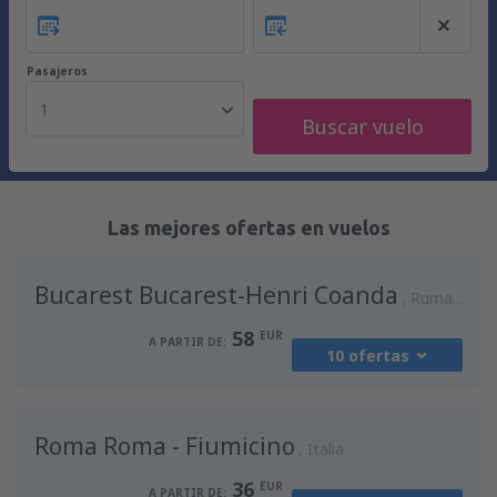
Pasajeros
1
Buscar vuelo
Las mejores ofertas en vuelos
Bucarest Bucarest-Henri Coanda
Rumania
58
EUR
A PARTIR DE:
10 ofertas
desde
Madrid, Madrid-Barajas
(MAD)
Roma Roma - Fiumicino
94
Italia
A PARTIR DE:
EUR
36
EUR
A PARTIR DE: