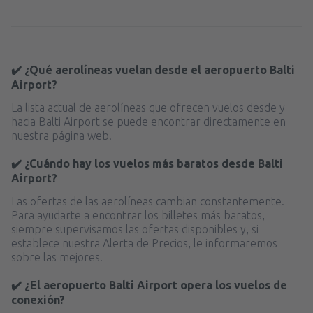
desde
Málaga, Pablo Ruiz Picasso
(AGP)
desde
Ibiza, Ibiza
(IBZ)
46
A PARTIR DE:
EUR
44
A PARTIR DE:
EUR
desde
Valencia, Valencia-Manises
(VLC)
✔️ ¿Qué aerolíneas vuelan desde el aeropuerto Balti
desde
Mahon, Menorca Mahón
(MAH)
37
A PARTIR DE:
EUR
Airport?
45
A PARTIR DE:
EUR
La lista actual de aerolíneas que ofrecen vuelos desde y
desde
Barcelona, El Prat
(BCN)
hacia Balti Airport se puede encontrar directamente en
desde
Palma de Mallorca, Palma de
49
nuestra página web.
A PARTIR DE:
EUR
Mallorca
(PMI)
37
A PARTIR DE:
EUR
✔️ ¿Cuándo hay los vuelos más baratos desde Balti
desde
Alicante, Alicante Intl Airport
(ALC)
Airport?
34
A PARTIR DE:
EUR
desde
Sevilla, San Pablo
(SVQ)
Las ofertas de las aerolíneas cambian constantemente.
66
A PARTIR DE:
EUR
Para ayudarte a encontrar los billetes más baratos,
siempre supervisamos las ofertas disponibles y, si
establece nuestra Alerta de Precios, le informaremos
desde
Granadilla de Abona, Tenerife Sur -
sobre las mejores.
Reina Sofia
(TFS)
107
A PARTIR DE:
EUR
✔️ ¿El aeropuerto Balti Airport opera los vuelos de
conexión?