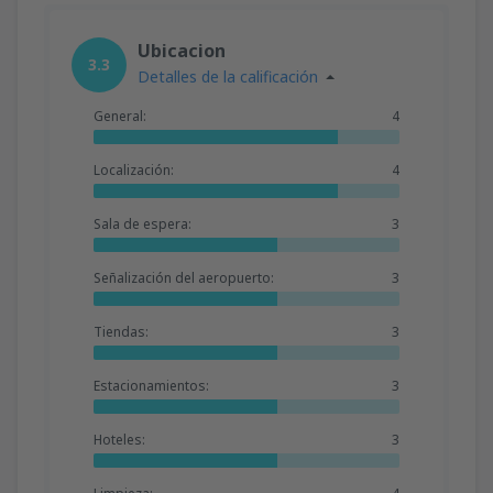
desde
Valencia, Valencia-Manises
(VLC)
36
A PARTIR DE:
EUR
Ubicacion
3.3
Detalles de la calificación
desde
Valencia, Valencia-Manises
(VLC)
General:
4
41
A PARTIR DE:
EUR
Localización:
4
desde
Barcelona, El Prat
(BCN)
47
A PARTIR DE:
EUR
Sala de espera:
3
Señalización del aeropuerto:
3
Tiendas:
3
Estacionamientos:
3
Hoteles:
3