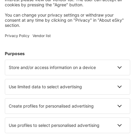
Viru Viru Intl Airport (VVI)
Santa Ana del Yacuma Airport (SBL)