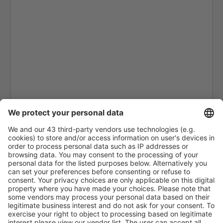
Reyes Airport (REY)
Roboré Airport (RBO)
San Ignacio de Moxos Airport (SNM)
San Javier Airport (SJV)
San Joaquín Airport (SJB)
San José de Chiquitos Airport (SJS)
San Matías Airport (MQK)
San Ramón Airport (SRD)
Trinidad Jorge Henrich Arauz (TDD)
Uyuni Joya Andina (UYU)
Vallegrande Capitan Av. Vidal Villagomez Toledo
(VAH)