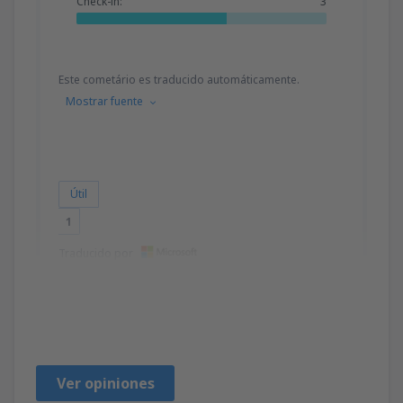
Check-in:
3
Este cometário es traducido automáticamente.
Mostrar fuente
Útil
1
Traducido por
Kimberlly
Brasil,
Julio 2019
Ver opiniones