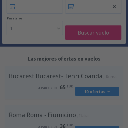
Pasajeros
1
Buscar vuelo
Las mejores ofertas en vuelos
Bucarest Bucarest-Henri Coanda
Rumania
65
EUR
A PARTIR DE:
10 ofertas
desde
Madrid, Madrid-Barajas
(MAD)
Roma Roma - Fiumicino
94
Italia
A PARTIR DE:
EUR
36
EUR
A PARTIR DE: