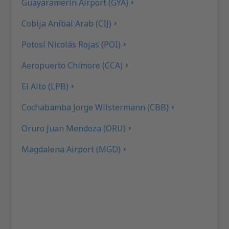
Guayaramerín Airport (GYA)
Cobija Aníbal Arab (CIJ)
Potosí Nicolás Rojas (POI)
Aeropuerto Chimore (CCA)
El Alto (LPB)
Cochabamba Jorge Wilstermann (CBB)
Oruro Juan Mendoza (ORU)
Magdalena Airport (MGD)
Monteagudo Airport (MHW)
Puerto Suárez Airport (PSZ)
Villamontes Lt. Col. Rafael Pabón Airport (VLM)