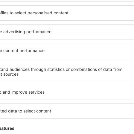
tacionamiento
ionamiento con capacidad para 1022 vehículos.
vicios
:
restaurantes, cafeterías y bares.
eshop, centro comercial en el primer piso, regalería, kiosco, venta de d
icio de internet Wi-Fi.
ancieras:
banco, cajeros automáticos y casa de cambio.
utos:
Avis, Hertz, Europcar, Sixt, Dollar Thriffty, Daytona Car, Maggi
iscapacitados:
infraestructura adaptada en baños, accesos y cabinas 
os:
correo, salas VIP, sala de juegos, teléfonos públicos, puestos de i