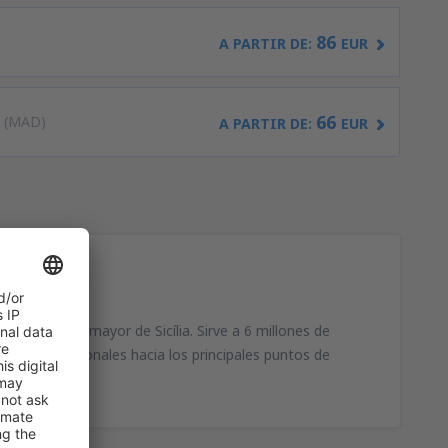
86
)
A PARTIR DE:
EUR
66
s
(MAD)
A PARTIR DE:
EUR
nia y es el mayor de Sicília. Sirve a 6 millones de
los internacionales hacia los principales puntos de