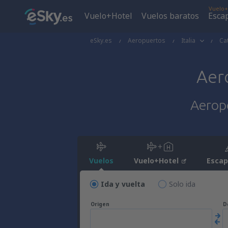
Vuelo+
Vuelo+Hotel
Vuelos baratos
Esca
eSky.es
Aeropuertos
Italia
Ca
Aer
Aeropo
Vuelos
Vuelo+Hotel
Esca
Ida y vuelta
Solo ida
Origen
D