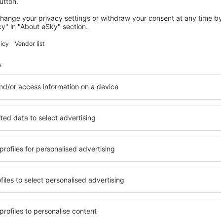
gresando
atania-Fontanarossa Vincenzo Bellini
tanarossa, 95100 Catania
icio de ómnibus de la empresa ALIVUS que, con una frecuencia de 20
e trenes.
taxis se encuentran en la salida del edificio.
ara sistema de GPS:
5°3'59"E
19 y A18 llegan hasta el aeropuerto.