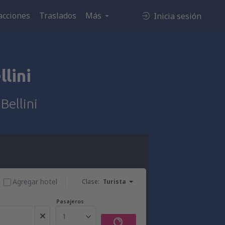
acciones
Traslados
Más
Inicia sesión
lini
Bellini
Agregar hotel
Clase:
Turista
Pasajeros
1