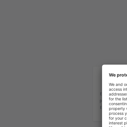
In
El aeropuerto 
pasajeros y es
Europa.