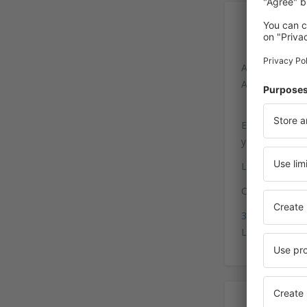
In
Aeroporto di C
Aeroporto Fon
Existe un serv
y la estación d
Las paradas de 
Coordenadas p
37°28'13"N, 1
Las autovías A