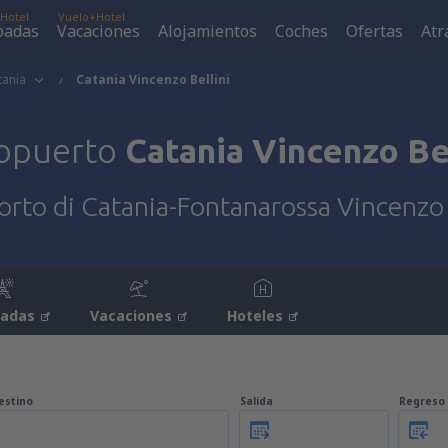
Hotel
Vuelo+Hotel
padas
Vacaciones
Alojamientos
Coches
Ofertas
Atr
tania
Catania Vincenzo Bellini
opuerto
Catania Vincenzo Bel
rto di Catania-Fontanarossa Vincenzo 
padas
Vacaciones
Hoteles
estino
Salida
Regreso