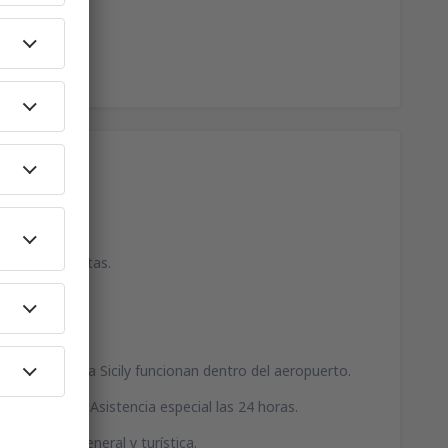
iarios y revistas.
ore, Autoeuropa Sicily funcionan dentro del aeropuerto.
telefónicas. Asistencia especial las 24 horas.
nformación general y turística.