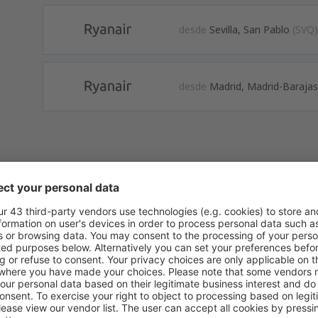
desde
Sevilla, San Pablo
(SVQ
desde
Madrid, Madrid-Baraja
formación
internacional Catania Fontanarrosa está ubicado a 5 kilómetros de Cata
 uno de los más transitados de Italia. Opera con gran cantidad de vue