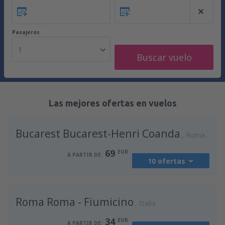
Pasajeros
1
Buscar vuelo
Las mejores ofertas en vuelos
Bucarest Bucarest-Henri Coanda
Rumania
69
EUR
A PARTIR DE:
10 ofertas
desde
Madrid, Madrid-Barajas
(MAD)
Roma Roma - Fiumicino
90
Italia
A PARTIR DE:
EUR
34
EUR
A PARTIR DE: