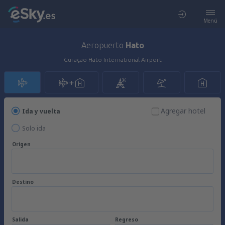
Menú
Aeropuerto
Hato
Curaçao Hato International Airport
Agregar hotel
Ida y vuelta
Solo ida
Origen
Destino
Salida
Regreso