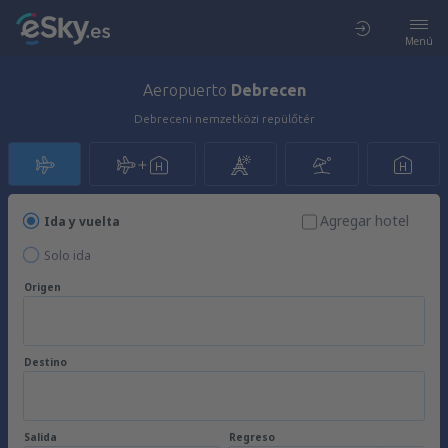
Menú
Aeropuerto
Debrecen
Debreceni nemzetközi repülőtér
Agregar hotel
Ida y vuelta
Solo ida
Origen
Destino
Salida
Regreso