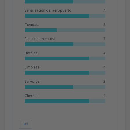
Señalización del aeropuerto:
4
Tiendas:
2
Estacionamientos:
3
Hoteles:
4
Limpieza:
4
Servicios:
3
Check-in:
4
Útil