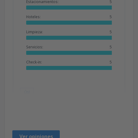
Estacionamientos:
5
Hoteles:
5
Limpieza:
5
Servicios:
5
Check-in:
5
Útil
Daniel Mihai
Rumänien,
Septiembre 2024
Ver opiniones