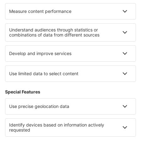
Letung Airport (LMU)
Lombok Intl Airport (LOP)
Luwuk Airport (LUW)
Lhoksumawe Malikus Saleh (LSW)
Saumlaki Mathilda Batlayeri (SXK)
Padang Minangkabau (PDG)
Merauke Mopah (MKQ)
Palu Mutiara (PLW)
Nabire Airport (NBX)
Namlea Namniwel (NAM)
Ngurah Rai (DPS)