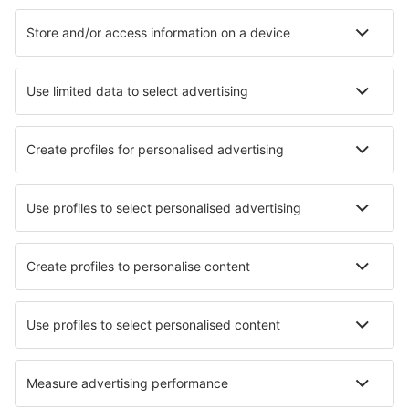
Juanda (SUB)
Tarakan Juwata (TRK)
Kaimana Airport (KNG)
Tanjung Redeb Kalimarau Airport (BEJ)
Majalengka Kertajati International Airport (KJT)
Ketapang Airport (KTG)
Tanjung Pinang Kijang (TNJ)
Labuan Bajo Komodo (LBJ)
Medan
Langgur (LUV)