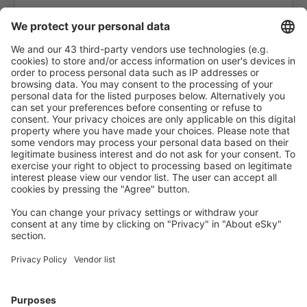
Larantuka Gewayantana (LKA)
Kotabaru Gusti Syamsir Alam Airport (KBU)
Ende Hasan Aroeboesman (ENE)
Tanjung Pandan H.A.S. Hanandjoeddin (TJQ)
Jakarta
Kendari Haluoleo (KDI)
Batam Hang Nadim (BTH)
Bandung Husein Sastranegara (BDO)
Pangkalanbun Iskandar (PKN)
Banda Aceh
Gorontalo Jalaluddin (GTO)