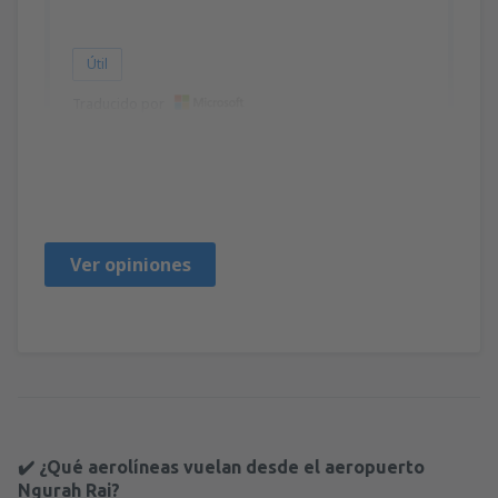
Útil
Traducido por
Anca
Rumunjska,
Octubre 2022
Ver opiniones
✔️ ¿Qué aerolíneas vuelan desde el aeropuerto
Ngurah Rai?