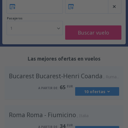
Pasajeros
1
Buscar vuelo
Las mejores ofertas en vuelos
Bucarest Bucarest-Henri Coanda
Rumania
65
EUR
A PARTIR DE:
10 ofertas
desde
Madrid, Madrid-Barajas
(MAD)
Roma Roma - Fiumicino
94
Italia
A PARTIR DE:
EUR
34
EUR
A PARTIR DE: