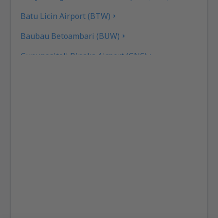
Batu Licin Airport (BTW)
Baubau Betoambari (BUW)
Gunungsitoli Binaka Airport (GNS)
Pangkal Pinang Depati Amir (PGK)
Sorong D.E. Osok (SOQ)
Kupang El Tari (KOE)
Fakfak Torea (FKQ)
Bengkulu Fatmawati Soekarno (BKS)
Sibolga Ferdinand Lumban Tobing (FLZ)
Biak Frans Kaisepo (BIK)
Galela Gamar Malamo (GLX)