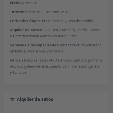
desde
Málaga, Pablo Ruiz Picasso
(AGP)
diarios y revistas.
desde
Ibiza, Ibiza
(IBZ)
51
A PARTIR DE:
EUR
44
Internet:
servicio de internet Wi-Fi.
A PARTIR DE:
EUR
Entidades financieras:
bancos y casa de cambio.
desde
Valencia, Valencia-Manises
(VLC)
desde
Mahon, Menorca Mahón
(MAH)
37
A PARTIR DE:
EUR
Alquiler de autos:
Blue Bird, Europcar, Thrifty, Toyota
45
A PARTIR DE:
EUR
y Hertz funcionan dentro del aeropuerto.
desde
Barcelona, El Prat
(BCN)
Servicios a discapacitados:
infraestructura adaptada
desde
Palma de Mallorca, Palma de
56
A PARTIR DE:
EUR
Mallorca
(PMI)
en baños, ascensores y accesos.
34
A PARTIR DE:
EUR
Otros servicios:
salas VIP, teléfonos públicos, primeros
desde
Alicante, Alicante Intl Airport
(ALC)
auxilios, galería de arte, puesto de información general
34
A PARTIR DE:
EUR
desde
Sevilla, San Pablo
(SVQ)
y turística.
66
A PARTIR DE:
EUR
desde
Granadilla de Abona, Tenerife Sur -
Reina Sofia
(TFS)
Alquiler de autos
107
A PARTIR DE:
EUR