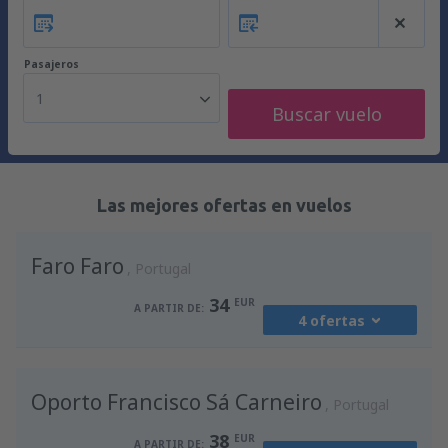
Pasajeros
1
Buscar vuelo
Las mejores ofertas en vuelos
Faro Faro
Portugal
34
EUR
A PARTIR DE:
4 ofertas
desde
Barcelona, El Prat
(BCN)
Oporto Francisco Sá Carneiro
42
Portugal
A PARTIR DE:
EUR
38
EUR
A PARTIR DE: