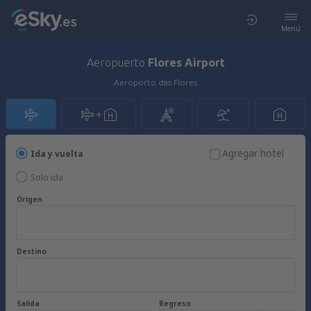
Menú
Aeropuerto
Flores Airport
Aeroporto das Flores
Agregar hotel
Ida y vuelta
Solo ida
Origen
Destino
Salida
Regreso