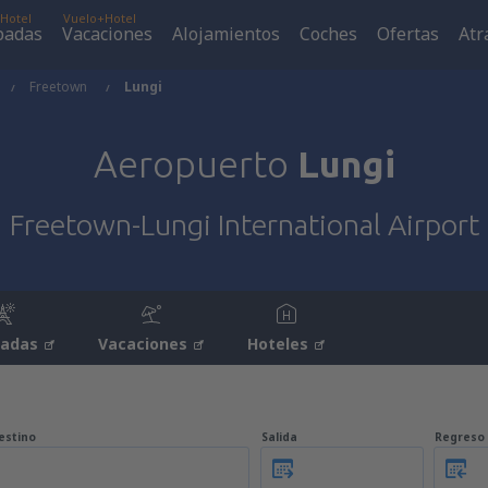
Hotel
Vuelo+Hotel
padas
Vacaciones
Alojamientos
Coches
Ofertas
Atr
Freetown
Lungi
Aeropuerto
Lungi
Freetown-Lungi International Airport
padas
Vacaciones
Hoteles
estino
Salida
Regreso