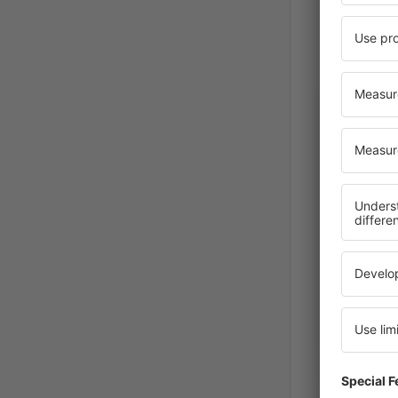
Erika
Slovakia,
Febrero 202