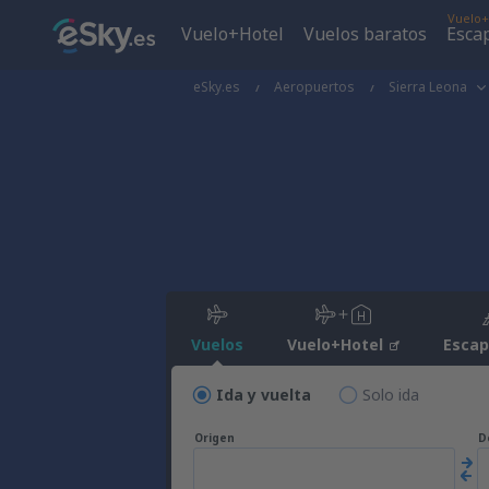
Vuelo+
Vuelo+Hotel
Vuelos baratos
Esca
eSky.es
Aeropuertos
Sierra Leona
Vuelos
Vuelo+Hotel
Esca
Ida y vuelta
Solo ida
Origen
D