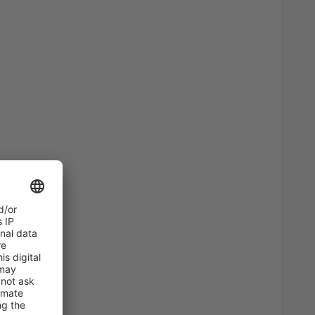
46
)
A PARTIR DE:
EUR
36
)
A PARTIR DE:
EUR
82
)
A PARTIR DE:
EUR
47
s
(MAD)
A PARTIR DE:
EUR
108
irport
(ALC)
A PARTIR DE:
EUR
102
erteventura
(FUE)
A PARTIR DE:
EUR
94
)
A PARTIR DE:
EUR
a, Santiago de
33
A PARTIR DE:
EUR
48
BIO)
A PARTIR DE:
EUR
74
ria
(LPA)
A PARTIR DE:
EUR
94
s
(MAD)
A PARTIR DE:
EUR
57
BIO)
A PARTIR DE:
EUR
36
ises
(VLC)
A PARTIR DE:
EUR
72
E)
A PARTIR DE:
EUR
23
asso
(AGP)
A PARTIR DE:
EUR
54
)
A PARTIR DE:
EUR
38
s
(MAD)
A PARTIR DE:
EUR
190
SLM)
A PARTIR DE:
EUR
90
s
(MAD)
A PARTIR DE:
EUR
35
asso
(AGP)
A PARTIR DE:
EUR