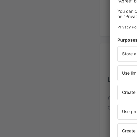
Op
Lungi Ae
Calificaci
de viajero