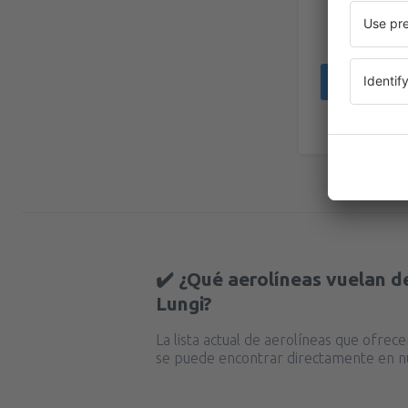
✔️ ¿Qué aerolíneas vuelan d
Lungi?
La lista actual de aerolíneas que ofrec
se puede encontrar directamente en n