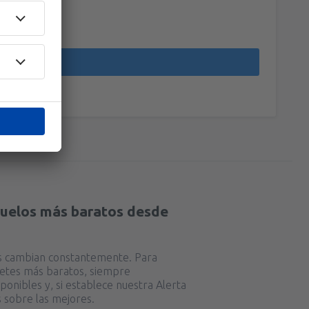
37
ises
(VLC)
A PARTIR DE:
EUR
42
)
A PARTIR DE:
EUR
vuelos más baratos desde
as cambian constantemente. Para
lletes más baratos, siempre
ponibles y, si establece nuestra Alerta
 sobre las mejores.