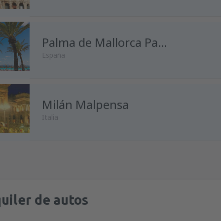
desde
Málaga, Pablo Ruiz Pic
desde
Madrid, Madrid-Baraja
Palma de Mallorca Palma de Mallorca
España
desde
Alicante, Alicante Intl A
desde
Málaga, Pablo Ruiz Pic
desde
Madrid, Madrid-Baraja
Milán Malpensa
desde
Madrid, Madrid-Baraja
Italia
desde
Málaga, Pablo Ruiz Pic
desde
Barcelona, El Prat
(BCN
desde
Oviedo, Asturias
(OVD)
desde
Madrid, Madrid-Baraja
desde
Madrid, Madrid-Baraja
desde
Málaga, Pablo Ruiz Pic
desde
Barcelona, El Prat
(BCN
desde
Barcelona, El Prat
(BCN
uiler de autos
desde
Barcelona, El Prat
(BCN
desde
Palma de Mallorca, Pal
desde
Barcelona, El Prat
(BCN