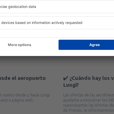
Útil
desde
Valencia, Valencia-Man
Ver opiniones
desde
Barcelona, El Prat
(BCN
esde el aeropuerto
✔️ ¿Cuándo hay los 
Lungi?
en vuelos desde y hacia Lungi
Las ofertas de las aerolíne
uestra página web.
ayudarte a encontrar los bi
supervisamos las ofertas dis
de Precios, le informaremos